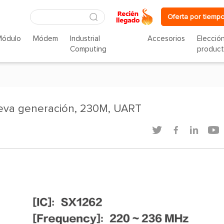
Oferta por tiempo
Módulo
Módem
Industrial
Accesorios
Elecció
Computing
produc
va generación, 230M, UART



