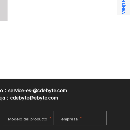
co：service-es-@cdebyte.com
ueja：cdebyte@ebyte.com
*
*
Modelo del producto
empresa