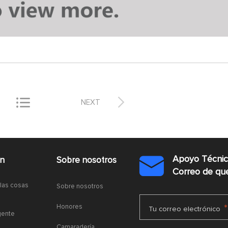


NEXT
Apoyo Técni
ón
Sobre nosotros

Correo de q
 las cosas
Sobre nosotros
Honores
*
Tu correo electrónico
gente
Camaradería