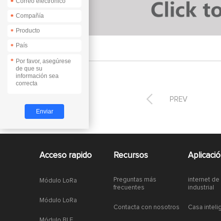
*
*
*
*
*
*
*

PREV
Acceso rapido
Recursos
Aplicaci
Preguntas más
internet de
Módulo LoRa
frecuentes
industrial
Módulo LoRa
Contacta con nosotros
Casa inteli
Módulo BLE