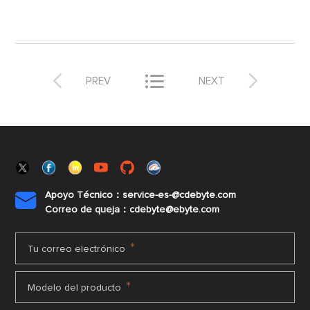



PREV
NEXT
Apoyo Técnico：service-es-@cdebyte.com

Correo de queja：cdebyte@ebyte.com
*
Tu correo electrónico
*
Modelo del producto