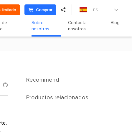

 limitado
Comprar
ES

n de
Sobre
Contacta
Blog
to
nosotros
nosotros
Recommend

Productos relacionados
rte.