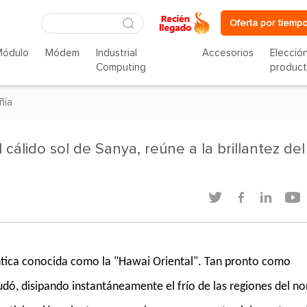
Oferta por tiempo
Módulo
Módem
Industrial
Accesorios
Elecció
Computing
produc
ñía
álido sol de Sanya, reúne a la brillantez del




ántica conocida como la "Hawai Oriental". Tan pronto como
ludó, disipando instantáneamente el frío de las regiones del no