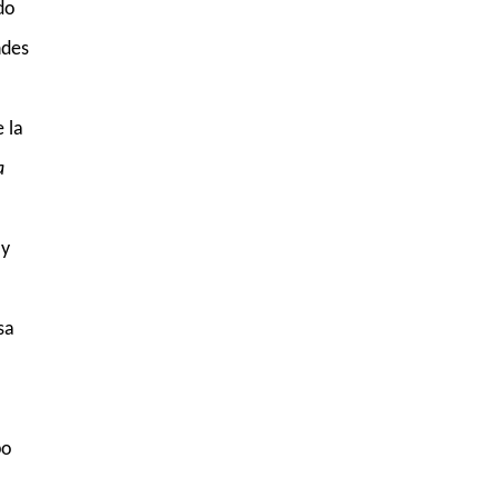
do
ndes
e la
a
 y
sa
po