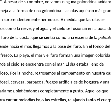
o". A pesar de su nombre, no vimos ninguna golondrina anidan
eja a la forma de una golondrina. Las olas aquí son más gra
s son sorprendentemente hermosos. A medida que las olas se
os como la nieve, y el agua y el cielo se fusionan en la boca d
 faro de la costa, que se sentía como una escena de la
películ
nde hacia el mar, llegamos a la base del faro. En el fondo del
 fresco. La playa, el mar y el faro forman una imagen colorida
e el cielo se encuentra con el mar. El día estaba lleno de
lloso. Por la noche, regresamos al campamento en nuestra ca
osel, cerveza, barbacoa, fuegos artificiales de hoguera y una
charlamos, sintiéndonos completamente a gusto. Aquellos que
a cantar melodías bajo las estrellas, relajando tanto el cuer