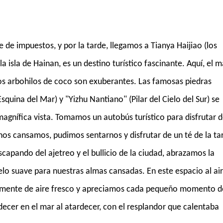
 de impuestos, y por la tarde, llegamos a Tianya Haijiao (los
a isla de Hainan, es un destino turístico fascinante. Aquí, el m
y los arbohilos de coco son exuberantes. Las famosas piedras
Esquina del Mar) y "Yizhu Nantiano" (Pilar del Cielo del Sur) se
agnífica vista. Tomamos un autobús turístico para disfrutar 
 nos cansamos, pudimos sentarnos y disfrutar de un té de la ta
capando del ajetreo y el bullicio de la ciudad, abrazamos la
lo suave para nuestras almas cansadas. En este espacio al ai
ndamente de aire fresco y apreciamos cada pequeño momento d
ecer en el mar al atardecer, con el resplandor que calentaba