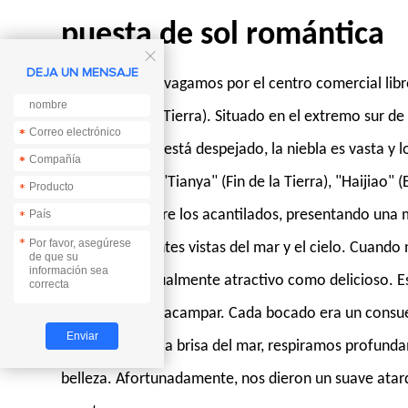
puesta de sol romántica

DEJA UN MENSAJE
Por la mañana, vagamos por el centro comercial libre
extremos de la Tierra). Situado en el extremo sur de l
*
*
es azul, el cielo está despejado, la niebla es vasta 
*
*
inscritas como "Tianya" (Fin de la Tierra), "Haijiao" (
*
encuentran entre los acantilados, presentando una m
*
*
las impresionantes vistas del mar y el cielo. Cuando
que era tan visualmente atractivo como delicioso. Es
tranquilidad de acampar. Cada bocado era un consue
libre, sentimos la brisa del mar, respiramos profu
belleza. Afortunadamente, nos dieron un suave atard