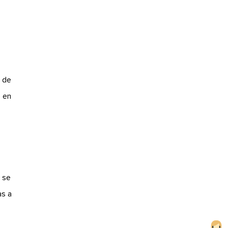
a de
e en
 se
as a