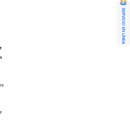
SERVICIO EN LÍNEA
e
la
os
RF