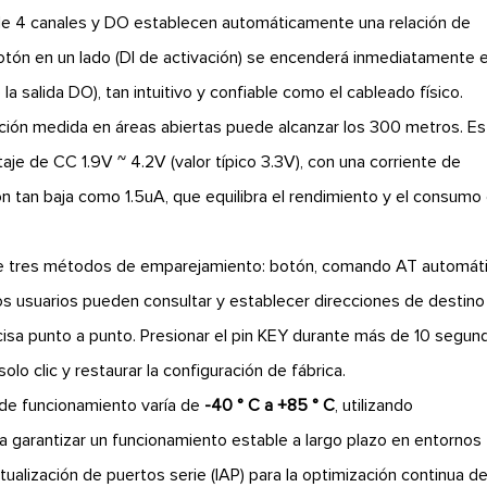
de 4 canales y DO establecen automáticamente una relación de
 botón en un lado (DI de activación) se encenderá inmediatamente e
la salida DO), tan intuitivo y confiable como el cableado físico.
ción medida en áreas abiertas puede alcanzar los 300 metros. Es
aje de CC 1.9V ~ 4.2V (valor típico 3.3V), con una corriente de
 tan baja como 1.5uA, que equilibra el rendimiento y el consumo
 tres métodos de emparejamiento: botón, comando AT automát
s usuarios pueden consultar y establecer direcciones de destino
cisa punto a punto. Presionar el pin KEY durante más de 10 segun
o clic y restaurar la configuración de fábrica.
 de funcionamiento varía de
-40 ° C a +85 ° C
, utilizando
 garantizar un funcionamiento estable a largo plazo en entornos
ualización de puertos serie (IAP) para la optimización continua d