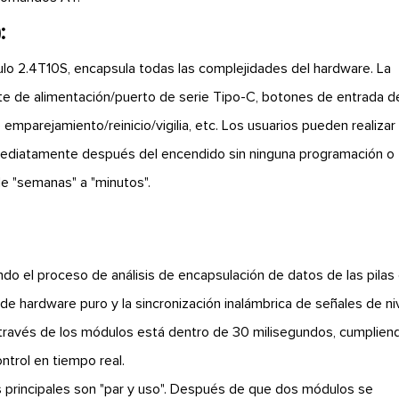
:
lo 2.4T10S, encapsula todas las complejidades del hardware. La
nte de alimentación/puerto de serie Tipo-C, botones de entrada d
emparejamiento/reinicio/vigilia, etc. Los usuarios pueden realizar 
inmediatamente después del encendido sin ninguna programación o
de "semanas" a "minutos".
ndo el proceso de análisis de encapsulación de datos de las pilas
de hardware puro y la sincronización inalámbrica de señales de niv
a través de los módulos está dentro de 30 milisegundos, cumplien
ntrol en tiempo real.
 principales son "par y uso". Después de que dos módulos se