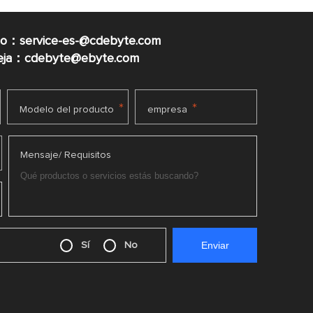
co：service-es-@cdebyte.com
ueja：cdebyte@ebyte.com
*
*
Modelo del producto
empresa
Mensaje/ Requisitos
Sí
No