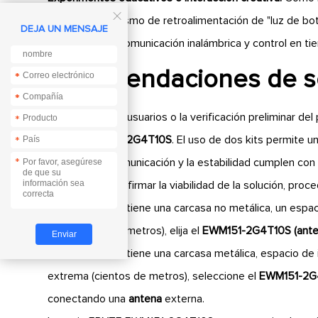

intuitivo mecanismo de retroalimentación de "luz de b
DEJA UN MENSAJE
conceptos de comunicación inalámbrica y control en tie
Recomendaciones de se
*
*
*
*
Para los nuevos usuarios o la verificación preliminar 
*
prueba EWT151-2G4T10S
. El uso de dos kits permite un
*
*
distancia de comunicación y la estabilidad cumplen con 
Después de confirmar la viabilidad de la solución, proce
Si el dispositivo tiene una carcasa no metálica, un es
(decenas a cien metros), elija el
EWM151-2G4T10S (anten
Si el dispositivo tiene una carcasa metálica, espacio de
extrema (cientos de metros), seleccione el
EWM151-2G4
conectando una
antena
externa.