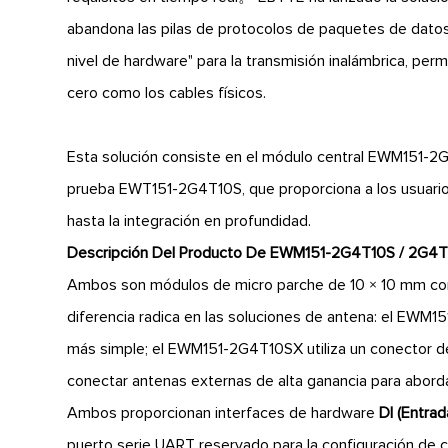
abandona las pilas de protocolos de paquetes de datos
nivel de hardware" para la transmisión inalámbrica, permi
cero como los cables físicos.
Esta solución consiste en el módulo central EWM151-2
prueba EWT151-2G4T10S, que proporciona a los usuario
hasta la integración en profundidad.
Descripción Del Producto De EWM151-2G4T10S / 2G4
Ambos son módulos de micro parche de 10 × 10 mm con 
diferencia radica en las soluciones de antena: el EWM
más simple; el EWM151-2G4T10SX utiliza un conector de
conectar antenas externas de alta ganancia para aborda
Ambos proporcionan interfaces de hardware
DI (Entrad
puerto serie UART reservado para la configuración de