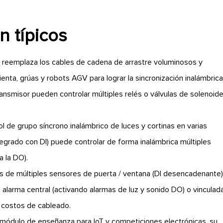
n típicos
 reemplaza los cables de cadena de arrastre voluminosos y
ta, grúas y robots AGV para lograr la sincronización inalámbric
ransmisor pueden controlar múltiples relés o válvulas de solenoid
ol de grupo síncrono inalámbrico de luces y cortinas en varias
ntegrado con DI) puede controlar de forma inalámbrica múltiples
a la DO).
s de múltiples sensores de puerta / ventana (DI desencadenante)
 alarma central (activando alarmas de luz y sonido DO) o vinculad
s costos de cableado.
ódulo de enseñanza para IoT y competiciones electrónicas, su