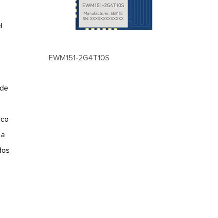
l
EWM151-2G4T10S
 de
ico
 a
dos
e