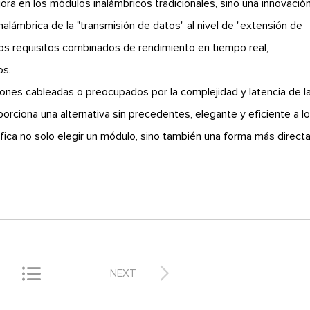
 en los módulos inalámbricos tradicionales, sino una innovació
inalámbrica de la "transmisión de datos" al nivel de "extensión de
os requisitos combinados de rendimiento en tiempo real,
os.
iones cableadas o preocupados por la complejidad y latencia de l
porciona una alternativa sin precedentes, elegante y eficiente a l
ifica no solo elegir un módulo, sino también una forma más directa


NEXT