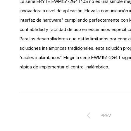
La serie EBYTE EWM151-2G4T10S no es una simple mejora
innovadora a nivel de aplicación. Eleva la comunicación 
interfaz de hardware", cumpliendo perfectamente con l
confiabilidad y facilidad de uso en escenarios específic
Para los desarrolladores que están limitados por conex
soluciones inalámbricas tradicionales, esta solución pro
"cables inalámbricos". Elegir la serie EWM151-2G4T sign
rápida de implementar el control inalámbrico.

PREV