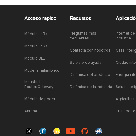
Acceso rapido
Recursos
Aplicaci
Preguntas más
internet de
Módulo LoRa
frecuentes
industrial
Módulo LoRa
Contacta con nosotros
Casa inteli
Módulo BLE
Servicio de ayuda
Ciudad inte
Módem Inalámbrico
Dinámica del producto
Energía int
Industrial
Router/Gateway
Dinámica de la industria
Salud intel
Módulo de poder
Agricultura
Antena
Transporte 