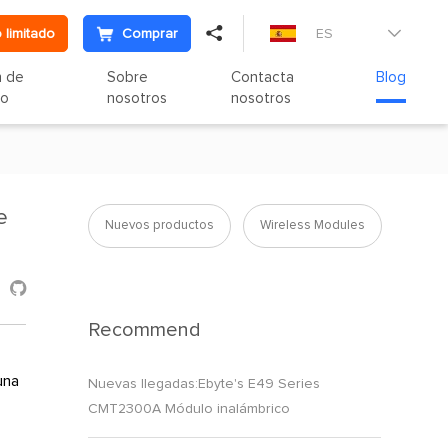

 limitado
Comprar
ES

n de
Sobre
Contacta
Blog
to
nosotros
nosotros
e
Nuevos productos
Wireless Modules

Recommend
una
Nuevas llegadas:Ebyte's E49 Series
CMT2300A Módulo inalámbrico