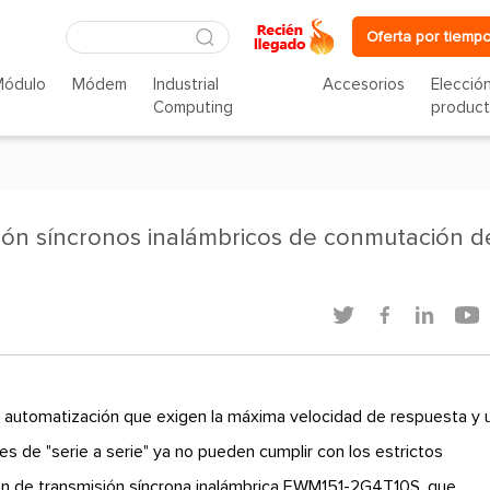
Oferta por tiempo
Módulo
Módem
Industrial
Accesorios
Elecció
Computing
produc
ión síncronos inalámbricos de conmutación d




e y automatización que exigen la máxima velocidad de respuesta y 
es de "serie a serie" ya no pueden cumplir con los estrictos
ión de transmisión síncrona inalámbrica EWM151-2G4T10S, que