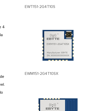
EWT151-2G4T10S
e 4
la
EWM151-2G4T10SX
 de
el.
do