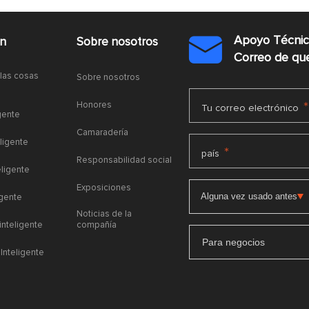
Apoyo Técni
ón
Sobre nosotros

Correo de q
 las cosas
Sobre nosotros
Honores
*
Tu correo electrónico
gente
Camaradería
ligente
*
país
Responsabilidad social
eligente
Exposiciones
igente
Noticias de la
 inteligente
compañía
Para negocios
Inteligente