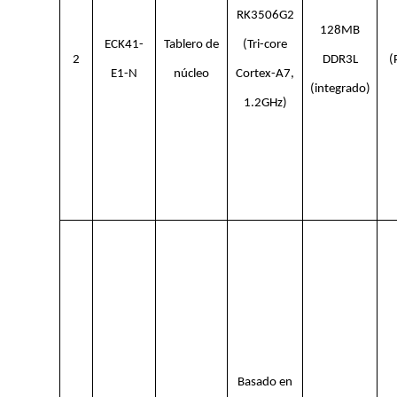
RK3506G2
128MB
ECK41-
Tablero de
(Tri-core
2
DDR3L
(
E1-N
núcleo
Cortex-A7,
(integrado)
1.2GHz)
Basado en