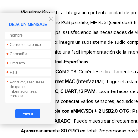
Visualización
gráfica: Integra una potente unidad de pr

visualización como RGB paralelo, MIPI-DSI (canal dual),
DEJA UN MENSAJE
1280x1280@60fps, satisfaciendo las necesidades de visua
Sistema
de audio: Integra un subsistema de audio comp
*
*
bits, lo que permite una fácil implementación de la inte
*
*
Interfaces Industrial-Específicas
*
2 controladores CAN
2.0B: Conéctese directamente a a
*
2 100Mbps Ethernet MAC (interfaz
RMII): Logre el aisla
*
Hasta 3 SPI, 3 I2C, 6 UART, 12 PWM
: Las interfaces de 
incomparable para conectar varios sensores, actuadores
1 SDIO (compatible con eMMC/SD) + 2 USB2.0 OTG
: Pa
4 10-bit 1MS/s SARADC
: Puede muestrear directamente
Aproximadamente 80 GPIO en
total: Proporcionan posib