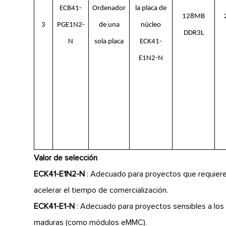
ECB41-
Ordenador
la placa de
128MB
3
PGE1N2-
de una
núcleo
DDR3L
N
sola placa
ECK41-
E1N2-N
Valor de selección
ECK41-E1N2-N
: Adecuado para proyectos que requiere
acelerar el tiempo de comercialización.
ECK41-E1-N
: Adecuado para proyectos sensibles a los
maduras (como módulos eMMC).