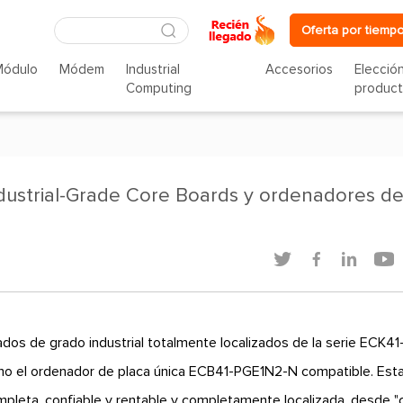
Oferta por tiempo
Módulo
Módem
Industrial
Accesorios
Elecció
Computing
produc
dustrial-Grade Core Boards y ordenadores d




ados de grado industrial totalmente localizados de la serie ECK41
o el ordenador de placa única ECB41-PGE1N2-N compatible. Est
mpleta, confiable y rentable y completamente localizada, desde "