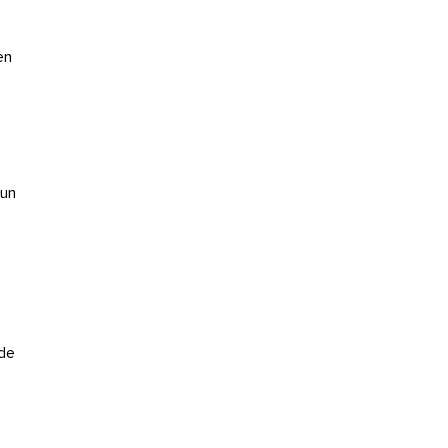
en
 un
 de