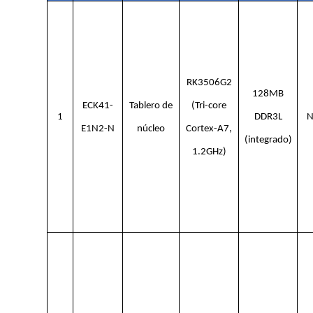
RK3506G2
128MB
ECK41-
Tablero de
(Tri-core
1
DDR3L
N
E1N2-N
núcleo
Cortex-A7,
(integrado)
1.2GHz)