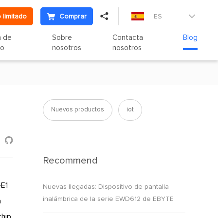

 limitado
Comprar
ES

n de
Sobre
Contacta
Blog
to
nosotros
nosotros
e
Nuevos productos
iot

Recommend
-E1
Nuevas llegadas: Dispositivo de pantalla
inalámbrica de la serie EWD612 de EBYTE
a
chip