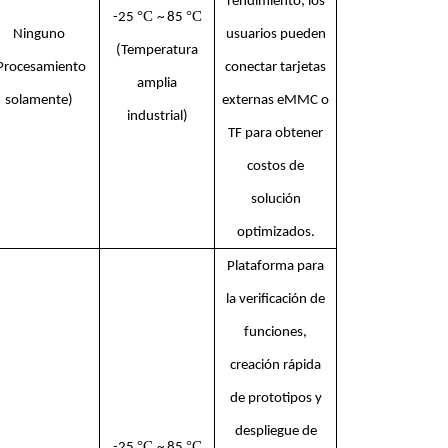
rendimiento; los
°C
°C
-25
~ 85
Ninguno
usuarios pueden
(Temperatura
Procesamiento
conectar tarjetas
amplia
solamente)
externas eMMC o
industrial)
TF para obtener
costos de
solución
optimizados.
Plataforma para
la verificación de
funciones,
creación rápida
de prototipos y
despliegue de
°C
°C
-25
~ 85