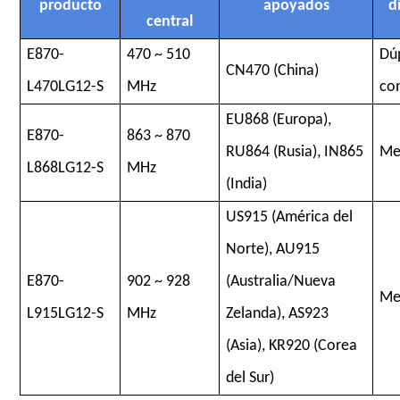
producto
apoyados
d
central
E870-
470 ~ 510
Dú
CN470 (China)
L470LG12-S
MHz
co
EU868 (Europa),
E870-
863 ~ 870
RU864 (Rusia), IN865
Me
L868LG12-S
MHz
(India)
US915 (América del
Norte), AU915
E870-
902 ~ 928
(Australia/Nueva
Me
L915LG12-S
MHz
Zelanda), AS923
(Asia), KR920 (Corea
del Sur)