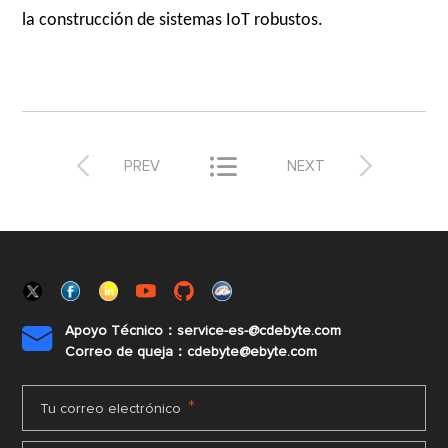
la construcción de sistemas IoT robustos.



PREV
NEXT
Apoyo Técnico：service-es-@cdebyte.com

Correo de queja：cdebyte@ebyte.com
*
Tu correo electrónico