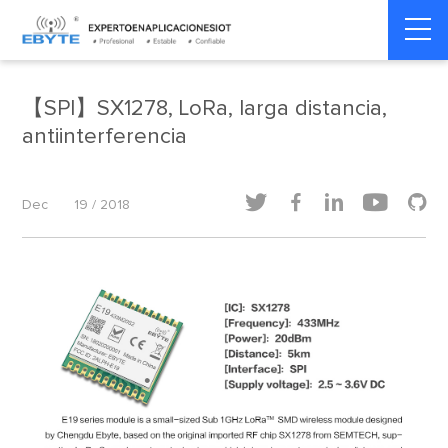
Home
>
Dinámica del producto
>
Dinámica del producto
【SPI】SX1278, LoRa, larga distancia,
antiinterferencia





Dec
19 / 2018