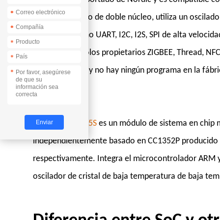
*
*
alto rendimiento de doble núcleo, utiliza un oscilado
*
*
periféricos como UART, I2C, I2S, SPI de alta veloc
*
con los protocolos propietarios ZIGBEE, Thread, NF
*
puertos de E/S, y no hay ningún programa en la fábri
*
secundario.
E79-900DM2005S
es un módulo de sistema en chip 
independientemente basado en CC1352P producido p
respectivamente. Integra el microcontrolador ARM y
oscilador de cristal de baja temperatura de baja te