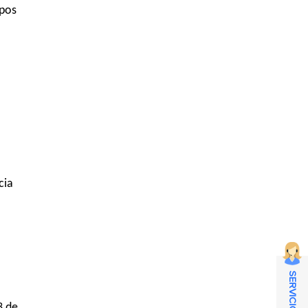
mpos
cia
3 de