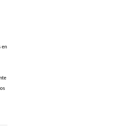
s en
nte
pos