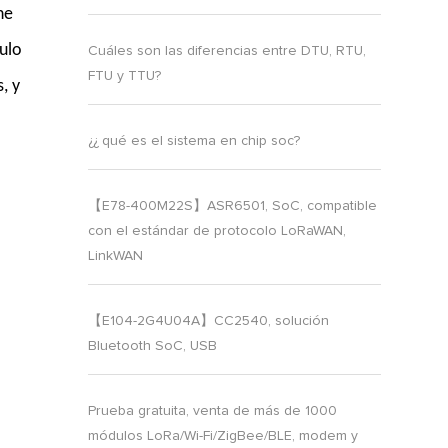
ne
dulo
Cuáles son las diferencias entre DTU, RTU,
FTU y TTU?
, y
¿¿ qué es el sistema en chip soc?
【E78-400M22S】ASR6501, SoC, compatible
con el estándar de protocolo LoRaWAN,
LinkWAN
【E104-2G4U04A】CC2540, solución
Bluetooth SoC, USB
Prueba gratuita, venta de más de 1000
módulos LoRa/Wi-Fi/ZigBee/BLE, modem y