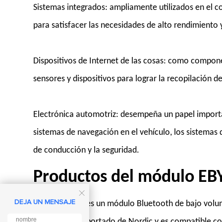
Sistemas integrados: ampliamente utilizados en el c
para satisfacer las necesidades de alto rendimiento
Dispositivos de Internet de las cosas: como componen
sensores y dispositivos para lograr la recopilación d
Electrónica automotriz: desempeña un papel importan
sistemas de navegación en el vehículo, los sistemas 
de conducción y la seguridad.
Productos del módulo EB

DEJA UN MENSAJE
E83-2G4M03S
es un módulo Bluetooth de bajo volume
nRF5340 RF importado de Nordic y es compatible c