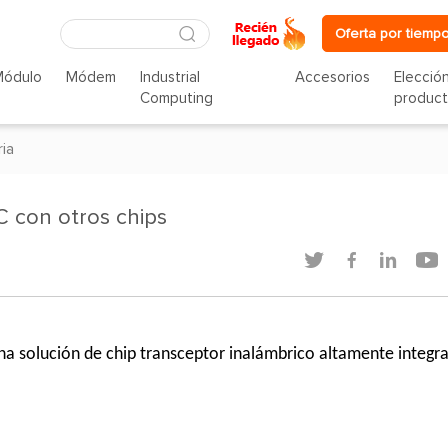
Oferta por tiempo
Módulo
Módem
Industrial
Accesorios
Elecció
Computing
produc
ria
 con otros chips




a solución de chip transceptor inalámbrico altamente integr