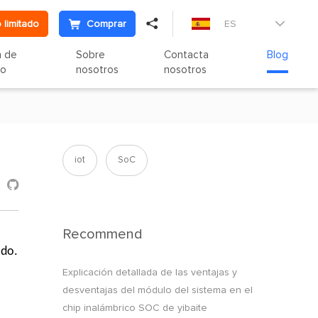

 limitado
Comprar
ES

n de
Sobre
Contacta
Blog
to
nosotros
nosotros
iot
SoC

Recommend
ado.
Explicación detallada de las ventajas y
desventajas del módulo del sistema en el
chip inalámbrico SOC de yibaite