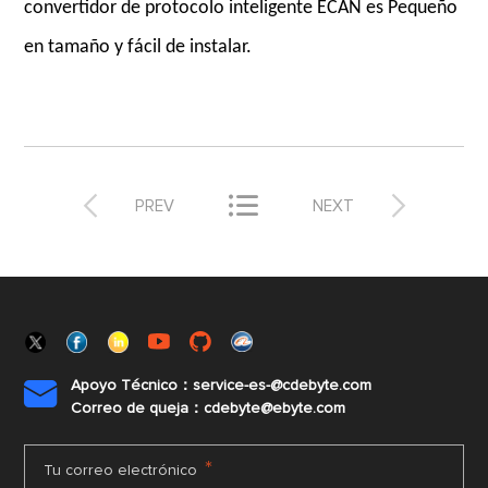
convertidor de protocolo inteligente ECAN es Pequeño
en tamaño y fácil de instalar.



PREV
NEXT
Apoyo Técnico：service-es-@cdebyte.com

Correo de queja：cdebyte@ebyte.com
*
Tu correo electrónico