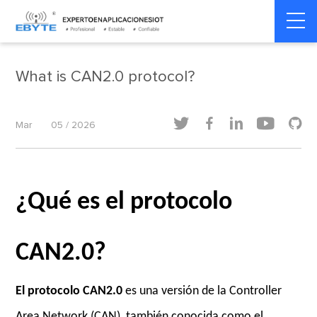
Home
>
Dinámica de la industria
>
Dinámica de la industria
What is CAN2.0 protocol?





Mar
05 / 2026
¿Qué es el protocolo
CAN2.0?
El protocolo CAN2.0
es una versión de la Controller
Area Network (CAN), también conocida como el