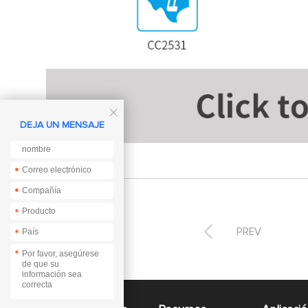

DEJA UN MENSAJE
*
*
*
*
*

PREV
*
*