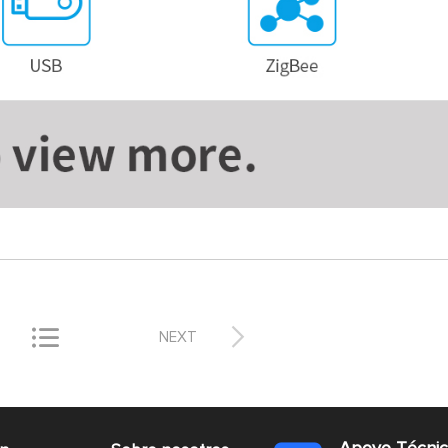


NEXT