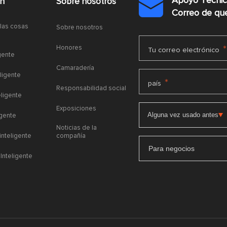
Apoyo Técni
ón
Sobre nosotros

Correo de q
 las cosas
Sobre nosotros
Honores
*
Tu correo electrónico
gente
Camaradería
ligente
*
país
Responsabilidad social
eligente
Exposiciones
igente
Noticias de la
 inteligente
compañía
Para negocios
Inteligente