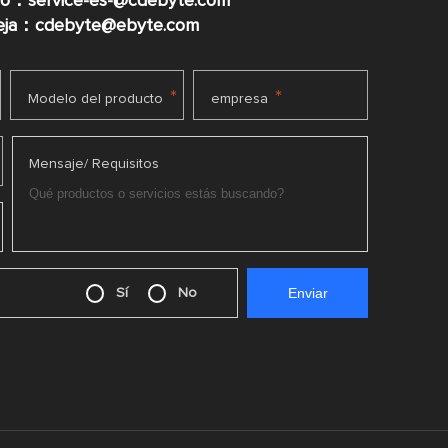
co：service-es-@cdebyte.com
ueja：cdebyte@ebyte.com
*
*
Modelo del producto
empresa
Mensaje/ Requisitos
Sí
No