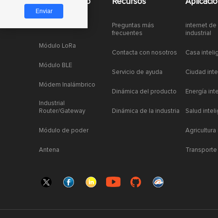
Acceso rapido
Recursos
Aplicaci
Preguntas más
internet de
Módulo LoRa
frecuentes
industrial
Módulo LoRa
Contacta con nosotros
Casa inteli
Módulo BLE
Servicio de ayuda
Ciudad inte
Módem Inalámbrico
Dinámica del producto
Energía int
Industrial
Router/Gateway
Dinámica de la industria
Salud intel
Módulo de poder
Agricultura
Antena
Transporte 