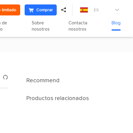

 limitado
Comprar
ES

n de
Sobre
Contacta
Blog
to
nosotros
nosotros

Recommend
Productos relacionados