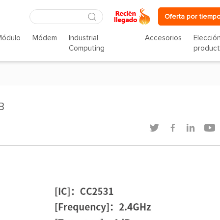
Oferta por tiempo
Módulo
Módem
Industrial
Accesorios
Elecció
Computing
produc
B



