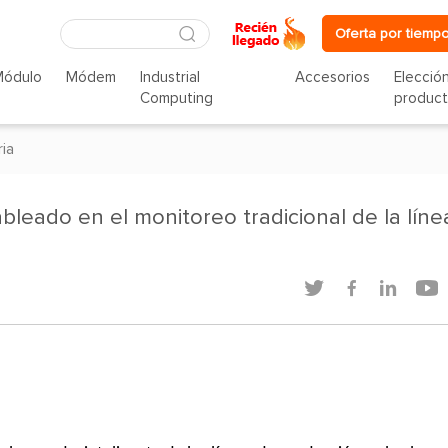
Oferta por tiempo
Módulo
Módem
Industrial
Accesorios
Elecció
Computing
produc
ria
bleado en el monitoreo tradicional de la líne



