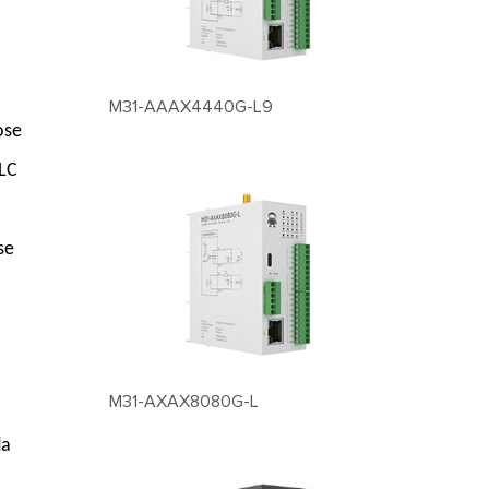
M31-AAAX4440G-L9
ose
PLC
se
M31-AXAX8080G-L
da