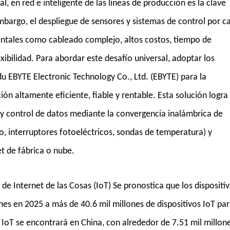
tal, en red e inteligente de las líneas de producción es la clave
embargo, el despliegue de sensores y sistemas de control por c
entales como cableado complejo, altos costos, tiempo de
xibilidad. Para abordar este desafío universal, adoptar los
u EBYTE Electronic Technology Co., Ltd. (EBYTE) para la
ión altamente eficiente, fiable y rentable. Esta solución logra
n y control de datos mediante la convergencia inalámbrica de
, interruptores fotoeléctricos, sondas de temperatura) y
et de fábrica o nube.
e Internet de las Cosas (IoT) Se pronostica que los dispositi
nes en 2025 a más de 40.6 mil millones de dispositivos IoT pa
 IoT se encontrará en China, con alrededor de 7.51 mil millon