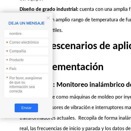
Diseño de grado industrial:
cuenta con una amplia f

aislamiento y un amplio rango de temperatura de fu
DEJA UN MENSAJE
industriales hostiles.
*
*
Cuatro escenarios de apli
*
*
*
de implementación
*
*
Escenario 1: Monitoreo inalámbrico d
En equipos clave como máquinas de moldeo por inye
conectan a sensores de vibración e interruptores ma
transformadores actuales. Recopila de forma inalá
real, las frecuencias de inicio y parada y los datos