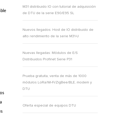
M31 distribuido IO con tutorial de adquisición
able
de DTU de la serie E90/E95 SL
Nuevos llegados: Host de IO distribuido de
alto rendimiento de la serie M31-U
Nuevas llegadas: Módulos de E/S
Distribuidos Profinet Serie P31
Prueba gratuita, venta de más de 1000
módulos LoRa/Wi-Fi/ZigBee/BLE, modem y
DTU
vos
ra
Oferta especial de equipos DTU
es