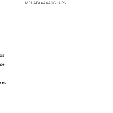
M31-AFAX4440G-U-PN
tos
 de
e es