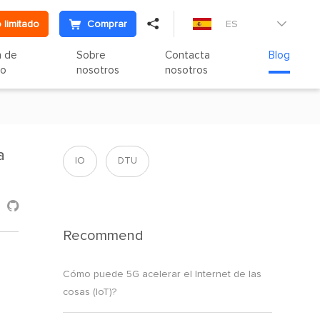

 limitado
Comprar
ES

n de
Sobre
Contacta
Blog
to
nosotros
nosotros
a
IO
DTU

Recommend
​Cómo puede 5G acelerar el Internet de las
cosas (IoT)?