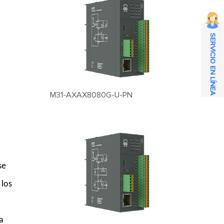
SERVICIO EN LÍNEA
M31-AXAX8080G-U-PN
se
 los
a