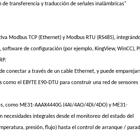
de transferencia y traducción de señales inalámbricas"
iva Modbus TCP (Ethernet) y Modbus RTU (RS485), integránd
, software de configuración (por ejemplo, KingView, WinCC), 
RP.
de conectar a través de un cable Ethernet, y puede emparejar
s como el EBYTE E90-DTU para construir una red de sensores
los, como ME31-AAAX4440G (4AI/4AO/4DI/4DO) y ME31-
en necesidades integrales desde el monitoreo del estado del
peratura, presión, flujo) hasta el control de arranque / para