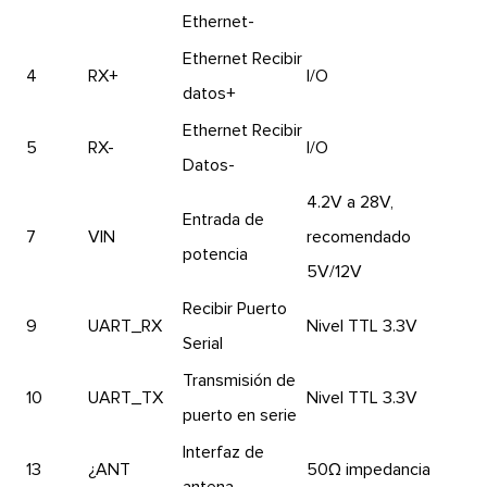
Ethernet-
Ethernet Recibir
4
RX+
I/O
datos+
Ethernet Recibir
5
RX-
I/O
Datos-
4.2V a 28V,
Entrada de
7
VIN
recomendado
potencia
5V/12V
Recibir Puerto
9
UART_RX
Nivel TTL 3.3V
Serial
Transmisión de
10
UART_TX
Nivel TTL 3.3V
puerto en serie
Interfaz de
13
¿ANT
50Ω impedancia