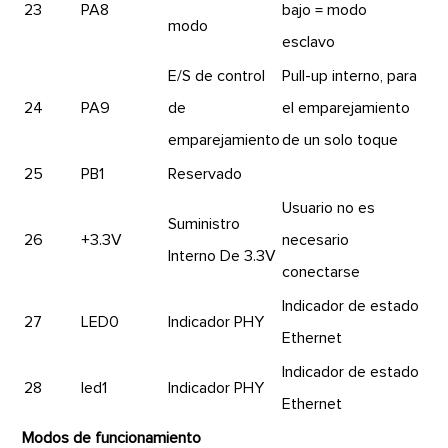
23
PA8
bajo = modo
modo
esclavo
E/S de control
Pull-up interno, para
24
PA9
de
el emparejamiento
emparejamiento
de un solo toque
25
PB1
Reservado
Usuario no es
Suministro
26
+3.3V
necesario
Interno De 3.3V
conectarse
Indicador de estado
27
LED0
Indicador PHY
Ethernet
Indicador de estado
28
led1
Indicador PHY
Ethernet
Modos de funcionamiento