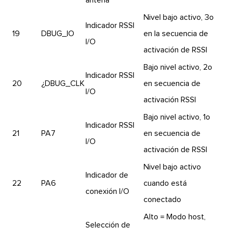
antena
Nivel bajo activo, 3o
Indicador RSSI
19
DBUG_IO
en la secuencia de
I/O
activación de RSSI
Bajo nivel activo, 2o
Indicador RSSI
20
¿DBUG_CLK
en secuencia de
I/O
activación RSSI
Bajo nivel activo, 1o
Indicador RSSI
21
PA7
en secuencia de
I/O
activación de RSSI
Nivel bajo activo
Indicador de
22
PA6
cuando está
conexión I/O
conectado
Alto = Modo host,
Selección de