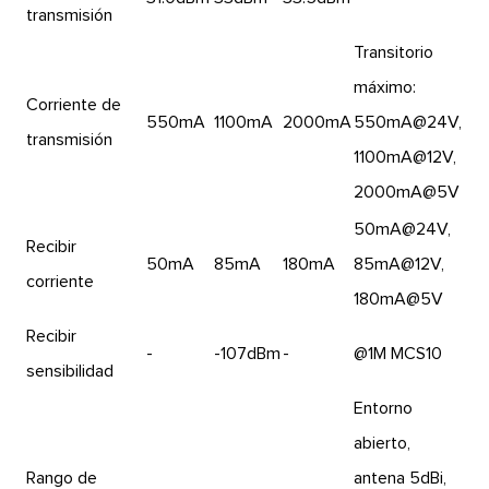
transmisión
Transitorio
máximo:
Corriente de
550mA
1100mA
2000mA
550mA@24V,
transmisión
1100mA@12V,
2000mA@5V
50mA@24V,
Recibir
50mA
85mA
180mA
85mA@12V,
corriente
180mA@5V
Recibir
-
-107dBm
-
@1M MCS10
sensibilidad
Entorno
abierto,
Rango de
antena 5dBi,