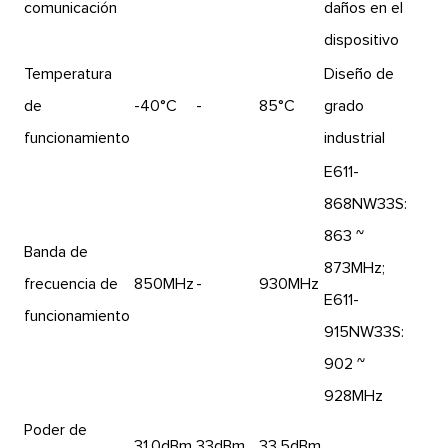
comunicación
daños en el
dispositivo
Temperatura
Diseño de
de
-40°C
-
85°C
grado
funcionamiento
industrial
E611-
868NW33S:
863 ~
Banda de
873MHz;
frecuencia de
850MHz
-
930MHz
E611-
funcionamiento
915NW33S:
902 ~
928MHz
Poder de
31.0dBm
33dBm
33.5dBm