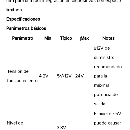
mm para una fácil integración en dispositivos con espacio
limitado
Especificaciones
Parámetros básicos
Parámetro
Min
Típico
¡Max
Notas
≥12V de
suministro
recomendado
Tensión de
4.2V
5V/12V
24V
para la
funcionamiento
máxima
potencia de
salida
El nivel de 5V
Nivel de
puede causar
-
3.3V
-