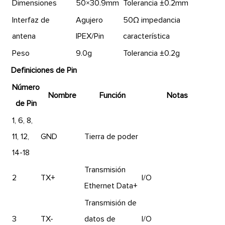
Dimensiones
50×30.9mm
Tolerancia ±0.2mm
Interfaz de
Agujero
50Ω impedancia
antena
IPEX/Pin
característica
Peso
9.0g
Tolerancia ±0.2g
Definiciones de Pin
Número
Nombre
Función
Notas
de Pin
1, 6, 8,
11, 12,
GND
Tierra de poder
14-18
Transmisión
2
TX+
I/O
Ethernet Data+
Transmisión de
3
TX-
datos de
I/O