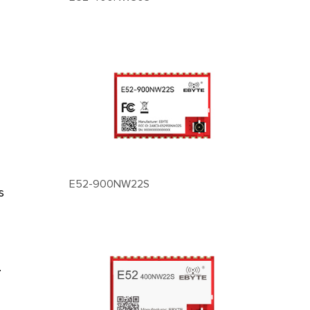
E52-900NW22S
s
e
.