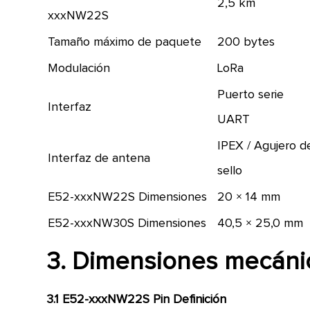
2,5 km
xxxNW22S
Tamaño máximo de paquete
200 bytes
Modulación
LoRa
Puerto serie
Interfaz
UART
IPEX / Agujero d
Interfaz de antena
sello
E52-xxxNW22S Dimensiones
20 × 14 mm
E52-xxxNW30S Dimensiones
40,5 × 25,0 mm
3. Dimensiones mecánic
3.1 E52-xxxNW22S Pin Definición