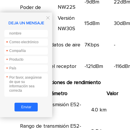
-9dBm
22dB
NW22S
Poder de
transmisión
Versión

15dBm
30dB
DEJA UN MENSAJE
NW30S
*
*
Velocidad de datos de aire
7Kbps
-
*
*
*
Sensibilidad del receptor
-121dBm
-116dB
*
*
2.3 Especificaciones de rendimiento
Parámetro
Valor
Rango de transmisión E52-
4.0 km
xxxNW30S
Rango de transmisión E52-