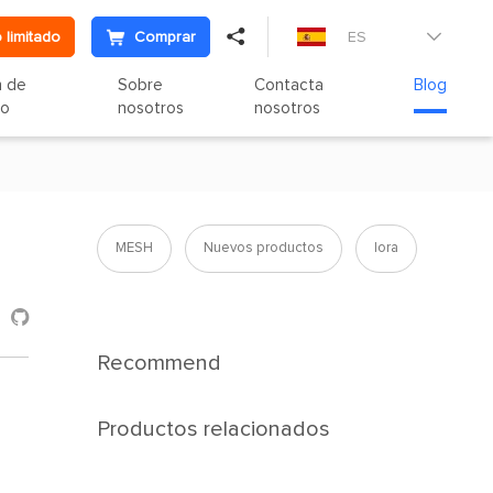

 limitado
Comprar
ES

n de
Sobre
Contacta
Blog
to
nosotros
nosotros
MESH
Nuevos productos
lora

Recommend
Productos relacionados