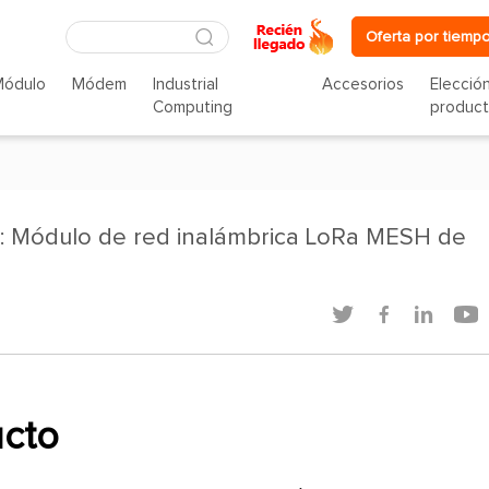
Oferta por tiempo
Módulo
Módem
Industrial
Accesorios
Elecció
Computing
produc
 Módulo de red inalámbrica LoRa MESH de




ucto