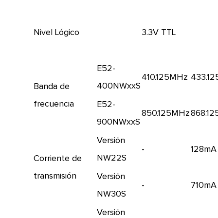
Nivel Lógico
3.3V TTL
E52-
410.125MHz
433.1
400NWxxS
Banda de
frecuencia
E52-
850.125MHz
868.1
900NWxxS
Versión
-
128mA
NW22S
Corriente de
transmisión
Versión
-
710mA
NW30S
Versión