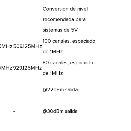
Conversión de nivel
recomendada para
sistemas de 5V
100 canales, espaciado
25MHz
509.125MHz
de 1MHz
80 canales, espaciado
25MHz
929.125MHz
de 1MHz
-
@22dBm salida
-
@30dBm salida