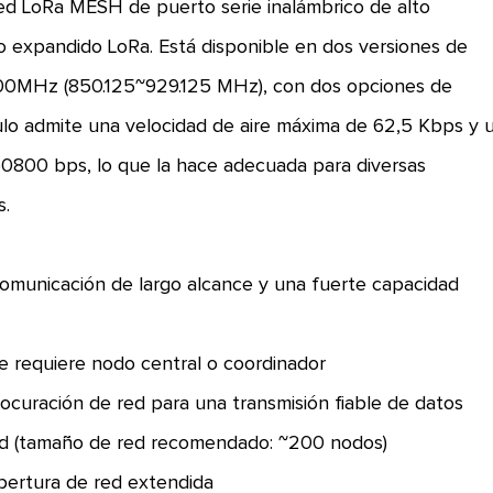
d LoRa MESH de puerto serie inalámbrico de alto
o expandido LoRa. Está disponible en dos versiones de
00MHz (850.125~929.125 MHz), con dos opciones de
lo admite una velocidad de aire máxima de 62,5 Kbps y 
60800 bps, lo que la hace adecuada para diversas
s.
omunicación de largo alcance y una fuerte capacidad
e requiere nodo central o coordinador
curación de red para una transmisión fiable de datos
ed (tamaño de red recomendado: ~200 nodos)
bertura de red extendida