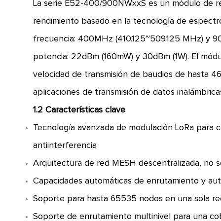
La serie E52-400/900NWxxS es un módulo de re
rendimiento basado en la tecnología de espectr
frecuencia: 400MHz (410.125~509.125 MHz) y 9
potencia: 22dBm (160mW) y 30dBm (1W). El módu
velocidad de transmisión de baudios de hasta 4
aplicaciones de transmisión de datos inalámbrica
1.2 Características clave
Tecnología avanzada de modulación LoRa para c
antiinterferencia
Arquitectura de red MESH descentralizada, no s
Capacidades automáticas de enrutamiento y auto
Soporte para hasta 65535 nodos en una sola r
Soporte de enrutamiento multinivel para una co