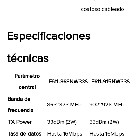
costoso cableado
Especificaciones
técnicas
Parámetro
E611-868NW33S
E611-915NW33S
central
Banda de
863~873 MHz
902~928 MHz
frecuencia
TX Power
33dBm (2W)
33dBm (2W)
Tasa de datos
Hasta 16Mbps
Hasta 16Mbps