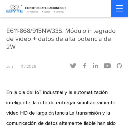
Home
>
Dinámica del producto
>
Dinámica del producto
E611-868/915NW33S: Módulo integrado
de vídeo + datos de alta potencia de
2W





Jun
11 / 2026
En la ola del IoT industrial y la automatización
inteligente, la reto de entregar simultáneamente
vídeo HD de larga distancia La transmisión y la
comunicación de datos altamente fiable han sido