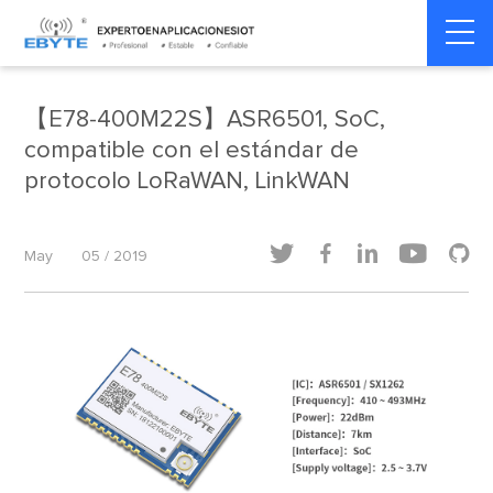
Home
>
Dinámica del producto
>
Dinámica del producto
【E78-400M22S】ASR6501, SoC,
compatible con el estándar de
protocolo LoRaWAN, LinkWAN





May
05 / 2019