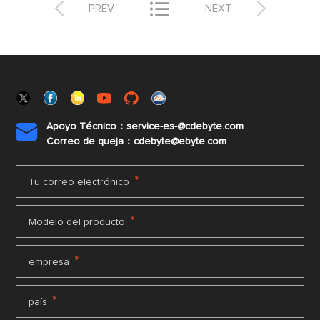



PREV
NEXT
Apoyo Técnico：service-es-@cdebyte.com

Correo de queja：cdebyte@ebyte.com
*
Tu correo electrónico
*
Modelo del producto
*
empresa
*
país