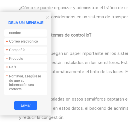
¿Cómo se puede organizar y administrar el tráfico de 
que deben ser considerados en un sistema de transport

DEJA UN MENSAJE
Semáforos y sistemas de control IoT
*
*
*
*
Los semáforos juegan un papel importante en los siste
*
meteorológicos están instalados en los semáforos. Es
*
pueden ajustar automáticamente el brillo de las luces
*
específicas.
Las cámaras instaladas en estos semáforos captarán el f
fondo. Con base en estos datos, el backend de administ
y reducir la congestión.