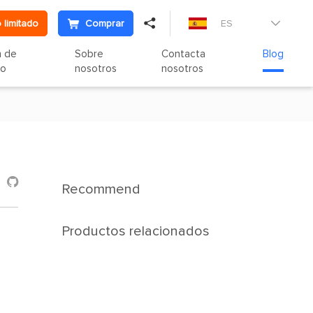

 limitado
Comprar
ES

n de
Sobre
Contacta
Blog
to
nosotros
nosotros

Recommend
Productos relacionados