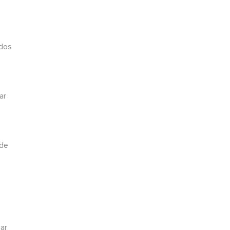
ados
ar
 de
sar