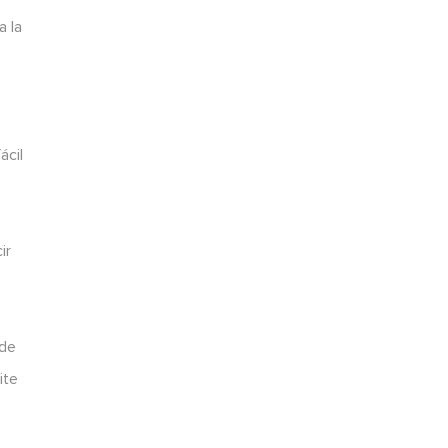
a la
ácil
ir
 de
ite