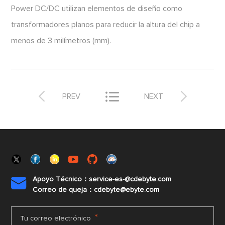
Power DC/DC utilizan elementos de diseño como
transformadores planos para reducir la altura del chip a
menos de 3 milímetros (mm).



PREV
NEXT
Apoyo Técnico：service-es-@cdebyte.com

Correo de queja：cdebyte@ebyte.com
*
Tu correo electrónico