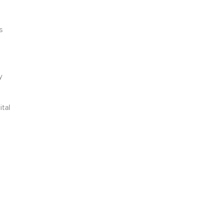
s
y
ital