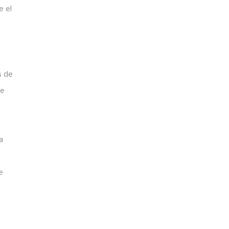
e el
s de
de
a
e