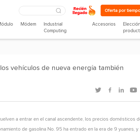
Oferta por tiempo
Módulo
Módem
Industrial
Accesorios
Elecció
Computing
produc
 los vehículos de nueva energía también




vuelven a entrar en el canal ascendente, los precios domésticos d
ionamiento de gasolina No. 95 ha entrado en la era de 9 yuanes, y
.