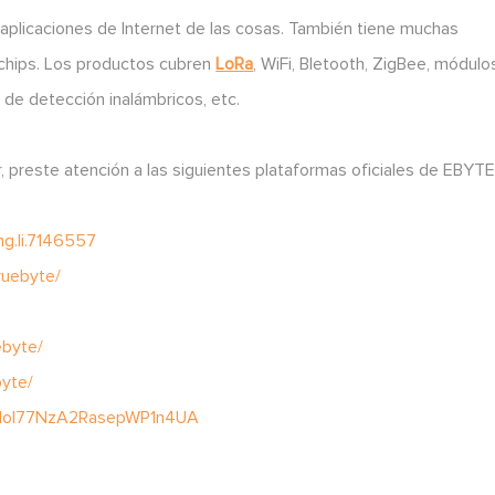
plicaciones de Internet de las cosas. También tiene muchas
e chips. Los productos cubren
LoRa
, WiFi, Bletooth, ZigBee, módulo
s de detección inalámbricos, etc.
, preste atención a las siguientes plataformas oficiales de EBYTE
g.li.7146557
byte/
ebyte/
byte/
ClIoI77NzA2RasepWP1n4UA