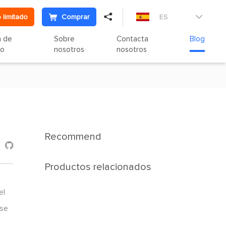

 limitado
Comprar
ES

n de
Sobre
Contacta
Blog
to
nosotros
nosotros
Recommend

Productos relacionados
el
 se