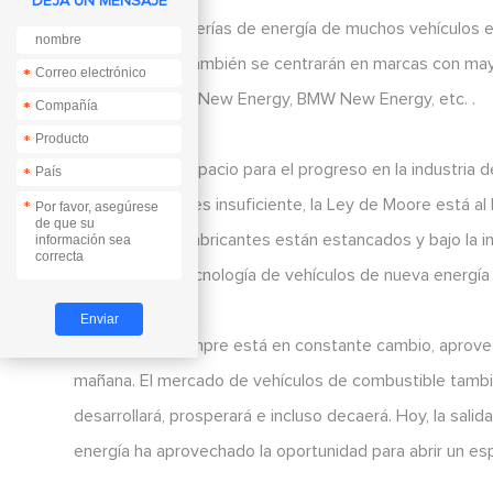
DEJA UN MENSAJE
Además, las baterías de energía de muchos vehículos el
consumidores también se centrarán en marcas con mayo
*
*
Mercedes-Benz New Energy, BMW New Energy, etc. .
*
*
*
Hoy en día, el espacio para el progreso en la industria
*
fuentes de litio es insuficiente, la Ley de Moore está a
*
los principales fabricantes están estancados y bajo la i
desarrollo de tecnología de vehículos de nueva energía
La situación siempre está en constante cambio, aprove
mañana. El mercado de vehículos de combustible también
desarrollará, prosperará e incluso decaerá. Hoy, la salid
energía ha aprovechado la oportunidad para abrir un e