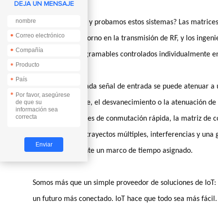
DEJA UN MENSAJE
Cómo simulamos y probamos estos sistemas? Las matrices d
*
*
efectos de un entorno en la transmisión de RF, y los ingen
*
*
atenuadores programables controlados individualmente en
*
*
De esta forma, cada señal de entrada se puede atenuar a u
*
en el espacio libre, el desvanecimiento o la atenuación de 
uso de atenuadores de conmutación rápida, la matriz de
rápidos y lentos, trayectos múltiples, interferencias y u
atenuación durante un marco de tiempo asignado.
Somos más que un simple proveedor de soluciones de IoT: C
un futuro más conectado. IoT hace que todo sea más fácil.