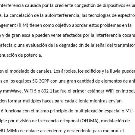
interferencia causada por la creciente congestión de dispositivos es 
s. La cancelación de la autointerferencia, las tecnologías de espectro
gement (RIM) tienen como objetivo abordar estos problemas en la
o y de gran escala pueden verse afectados por la interferencia cocana
erfecta o una evaluación de la degradación de la señal del transmisor
tenuación de potencia.
n el modelado de canales. Los árboles, los edificios y la lluvia puede
das en los equipos 5G 3GPP con una gran cantidad de elementos de an
z y mmWave. WiFi 5 o 802.11ac fue el primer estándar WiFi en introd
den formar múltiples haces para cada cliente mientras envían
 6 funciona con el mismo principio de multiplexación espacial o MU-
ple por división de frecuencia ortogonal (OFDMA), modulación de
 MU-MiMo de enlace ascendente y descendente para mejorar el