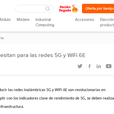
Oferta por tiempo
Módulo
Módem
Industrial
Accesorios
Elecció
Computing
produc
ria
sitan para las redes 5G y WiFi 6E




ducir las redes inalámbricas 5G y WiFi 6E son revolucionarias en
lir con los indicadores clave de rendimiento de 5G, se deben realiza
infraestructura.