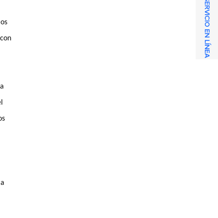
SERVICIO EN LÍNEA
los
 con
ia
l
os
ia