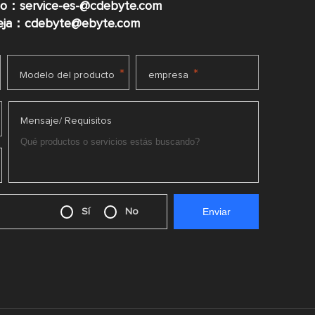
co：service-es-@cdebyte.com
ueja：cdebyte@ebyte.com
*
*
Modelo del producto
empresa
Mensaje/ Requisitos
Sí
No