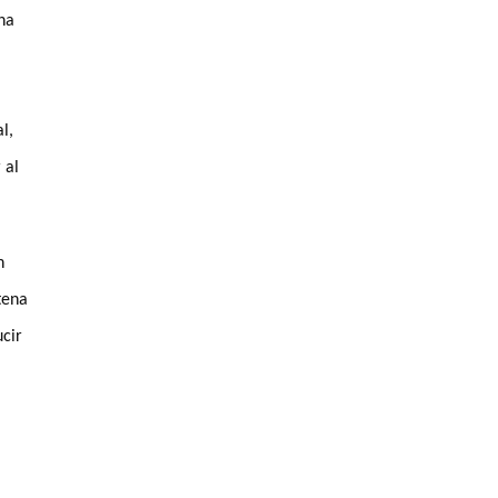
una
l,
 al
n
tena
ucir