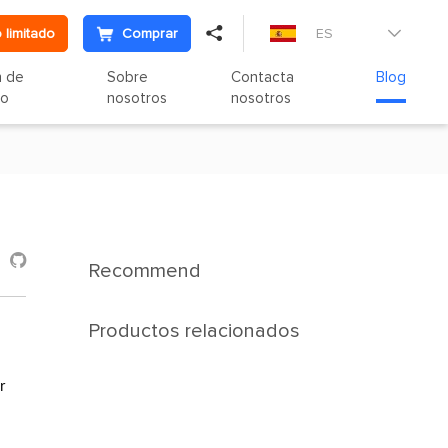

 limitado
Comprar
ES

n de
Sobre
Contacta
Blog
to
nosotros
nosotros

Recommend
Productos relacionados
r