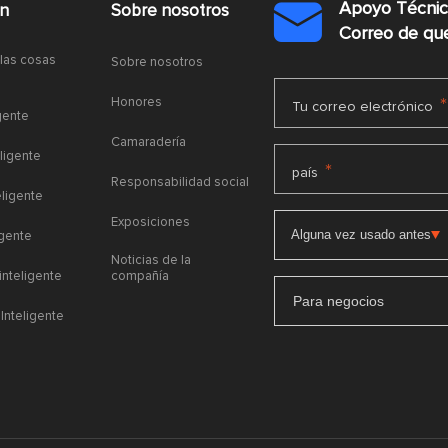
Apoyo Técni
ón
Sobre nosotros

Correo de q
 las cosas
Sobre nosotros
Honores
*
Tu correo electrónico
gente
Camaradería
ligente
*
país
Responsabilidad social
eligente
Exposiciones
igente
Noticias de la
 inteligente
compañía
Para negocios
Inteligente