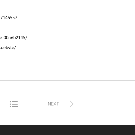
i.7146557
lee-00a6b2145/
ebyte/


NEXT