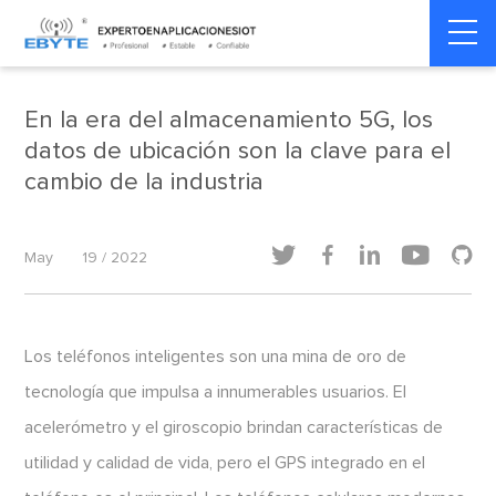
internet de las cosas
internet de las cosas
Home
>
>
industrial
industrial
En la era del almacenamiento 5G, los
datos de ubicación son la clave para el
cambio de la industria





May
19 / 2022
Los teléfonos inteligentes son una mina de oro de
tecnología que impulsa a innumerables usuarios. El
acelerómetro y el giroscopio brindan características de
utilidad y calidad de vida, pero el GPS integrado en el