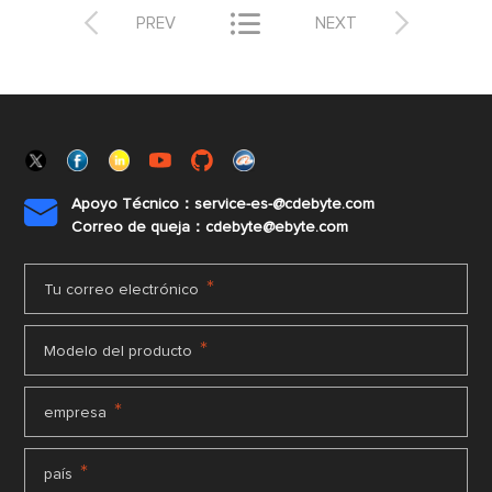



PREV
NEXT
Apoyo Técnico：service-es-@cdebyte.com

Correo de queja：cdebyte@ebyte.com
*
Tu correo electrónico
*
Modelo del producto
*
empresa
*
país