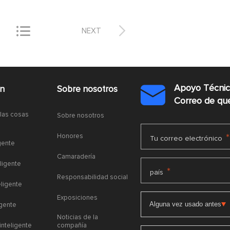


NEXT
Apoyo Técni
ón
Sobre nosotros

Correo de q
 las cosas
Sobre nosotros
Honores
*
Tu correo electrónico
gente
Camaradería
ligente
*
país
Responsabilidad social
eligente
Exposiciones
igente
Noticias de la
 inteligente
compañía