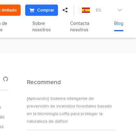

 limitado
Comprar
ES

n de
Sobre
Contacta
Blog
to
nosotros
nosotros

Recommend
[Aplicación] Sistema inteligente de
prevención de incendios forestales basado
e
en la tecnología LoRa para proteger la
has
naturaleza de daños!
os