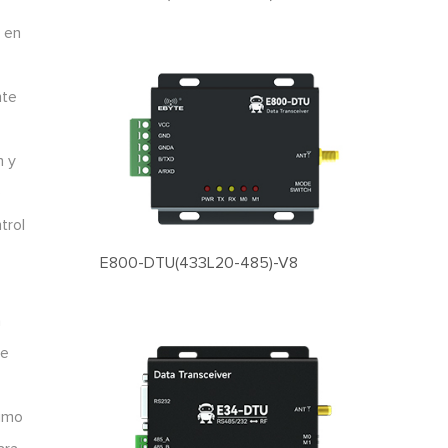
h en
nte
h y
e
trol
E800-DTU(433L20-485)-V8
n
de
sumo