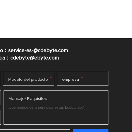
co：service-es-@cdebyte.com
ueja：cdebyte@ebyte.com
*
*
Modelo del producto
empresa
Mensaje/ Requisitos