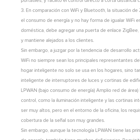
portátiles, y facilitó el control directo a corta distancia
3. En comparación con WiFi y Bluetooth, la situación d
el consumo de energía y no hay forma de igualar WiFi en
doméstica, debe agregar una puerta de enlace ZigBee, 
y mantiene alejados a los clientes.
Sin embargo, a juzgar por la tendencia de desarrollo ac
WiFi no siempre sean los principales representantes del
hogar inteligente no solo se usa en los hogares, sino t
inteligente de interruptores de luces y cortinas de edifi
LPWAN (bajo consumo de energía) Amplio red de área) l
control, como la iluminación inteligente y las cortinas i
ser muy altos, pero en el entorno de la oficina, los requ
cobertura de la señal son muy grandes.
Sin embargo, aunque la tecnología LPWAN tiene las prin