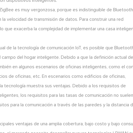
 con dispositivos inteligentes.
e ZigBee es muy vergonzosa, porque es indistinguible de Bluetoot
 la velocidad de transmisión de datos. Para construir una red
lo que exacerba la complejidad de implementar una casa intelige
tual de la tecnología de comunicación IoT, es posible que Bluetoot
 campo del hogar inteligente. Debido a que la definición actual d
ambién en algunos escenarios de oficinas inteligentes, como el con
cios de oficinas, etc. En escenarios como edificios de oficinas,
a tecnología muestra sus ventajas. Debido a los requisitos de
nteligentes, los requisitos para las tasas de comunicación no suele
isitos para la comunicación a través de las paredes y la distancia 
cipales ventajas de una amplia cobertura, bajo costo y bajo con