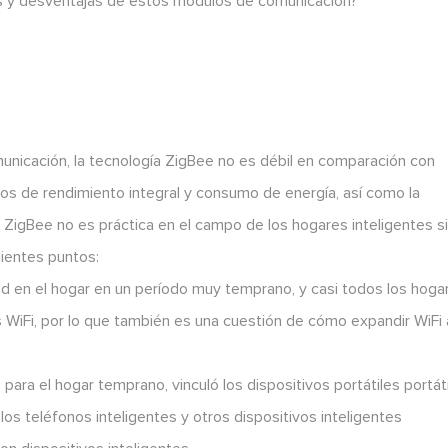
s y desventajas de estos módulos de comunicación?
unicación, la tecnología ZigBee no es débil en comparación con
nos de rendimiento integral y consumo de energía, así como la
 ZigBee no es práctica en el campo de los hogares inteligentes s
uientes puntos:
idad en el hogar en un período muy temprano, y casi todos los hoga
 WiFi, por lo que también es una cuestión de cómo expandir WiFi 
 para el hogar temprano, vinculó los dispositivos portátiles portát
los teléfonos inteligentes y otros dispositivos inteligentes