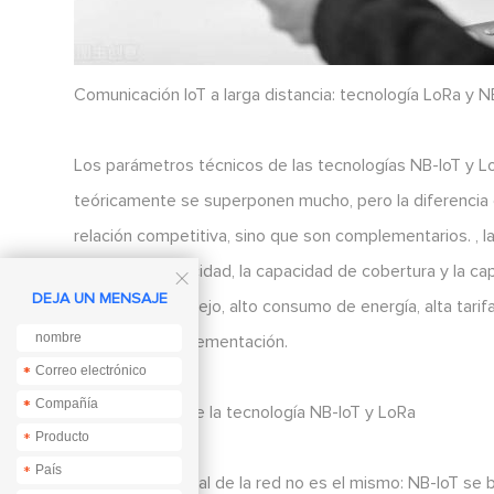
Comunicación IoT a larga distancia: tecnología LoRa y N
Los parámetros técnicos de las tecnologías NB-loT y L
teóricamente se superponen mucho, pero la diferencia
relación competitiva, sino que son complementarios. , 
sistema, la velocidad, la capacidad de cobertura y la c

DEJA UN MENSAJE
protocolo complejo, alto consumo de energía, alta tarifa
privatizar la implementación.
*
*
*
*
Diferencias entre la tecnología NB-loT y LoRa
*
*
El cuerpo principal de la red no es el mismo: NB-loT se 