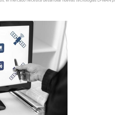
itos, el mercado necesita desarrollar nuevas tecnologías LPWAN p