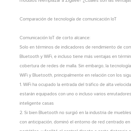
módulos reemplazar a ZigBee? ¿Cuáles son las ventaja
Comparación de tecnología de comunicación IoT
Comunicación IoT de corto alcance:
Solo en términos de indicadores de rendimiento de com
Bluetooth y WiFi, e incluso tiene más ventajas en térmi
cobertura de redes de malla. Sin embargo, la tecnología
WiFi y Bluetooth, principalmente en relación con los sig
1. WiFi ha ocupado la entrada del tráfico de alta veloc
estarán equipados con uno o incluso varios enrutadores
inteligente casas
2. Si bien Bluetooth no surgió en la industria de muebles
con anticipación, dominó el entorno de red centrado en 