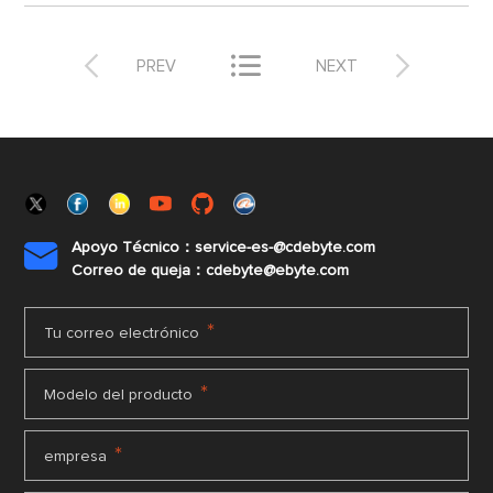



PREV
NEXT
Apoyo Técnico：service-es-@cdebyte.com

Correo de queja：cdebyte@ebyte.com
*
Tu correo electrónico
*
Modelo del producto
*
empresa