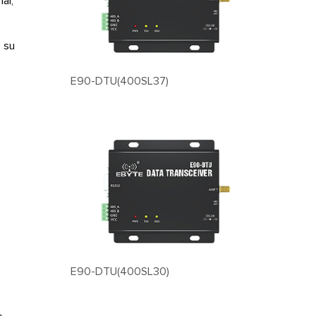
al,
 su
E90-DTU(400SL37)
E90-DTU(400SL30)