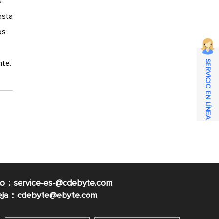
s
asta
os
SERVICIO EN LÍNEA
nte.
co：service-es-@cdebyte.com
ueja：cdebyte@ebyte.com