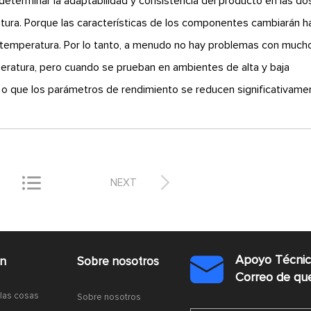
 determinar la adaptabilidad y consistencia del producto en las do
atura. Porque las características de los componentes cambiarán h
a temperatura. Por lo tanto, a menudo no hay problemas con much
ratura, pero cuando se prueban en ambientes de alta y baja
 o que los parámetros de rendimiento se reducen significativame


NEXT
Apoyo Técni
ón
Sobre nosotros

Correo de q
 las cosas
Sobre nosotros