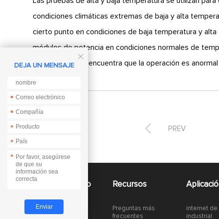
Las pruebas de alta y baja temperatura se utilizan para
condiciones climáticas extremas de baja y alta temper
cierto punto en condiciones de baja temperatura y alt
módulos de potencia en condiciones normales de tempe

temperatura, se encuentra que la operación es anormal
DEJA UN MENSAJE
*
*
*
*

*
PREV
*
*
Acceso rapido
Recursos
Aplicaci
Preguntas más
internet de
Módulo LoRa
frecuentes
industrial