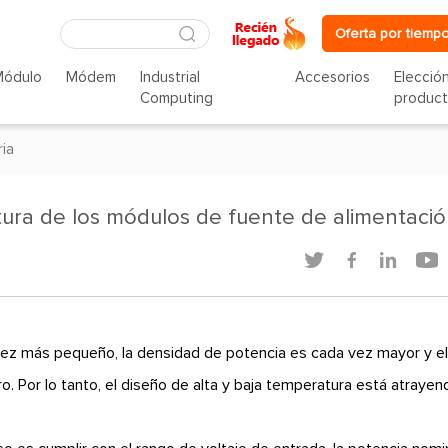
Oferta por tiempo
Módulo
Módem
Industrial
Accesorios
Elecció
Computing
produc
ria
tura de los módulos de fuente de alimentaci




vez más pequeño, la densidad de potencia es cada vez mayor y e
. Por lo tanto, el diseño de alta y baja temperatura está atrayen