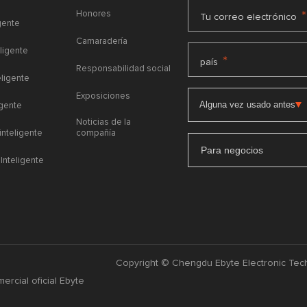
Honores
*
Tu correo electrónico
gente
Camaradería
ligente
*
país
Responsabilidad social
eligente
Exposiciones
igente
Noticias de la
 inteligente
compañía
Para negocios
Inteligente
Copyright © Chengdu Ebyte Electronic Tech
ercial oficial Ebyte