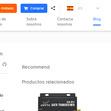

 limitado
Comprar
ES

n de
Sobre
Contacta
Blog
to
nosotros
nosotros
ón

Recommend
Productos relacionados
l
do