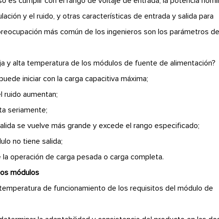
o es cumplir con el rango de voltaje de entrada, la potencia nomin
ulación y el ruido, y otras características de entrada y salida para
a preocupación más común de los ingenieros son los parámetros de
ja y alta temperatura de los módulos de fuente de alimentación?
 puede iniciar con la carga capacitiva máxima;
 el ruido aumentan;
lta seriamente;
e salida se vuelve más grande y excede el rango especificado;
lo no tiene salida;
te la operación de carga pesada o carga completa.
 los módulos
 temperatura de funcionamiento de los requisitos del módulo de