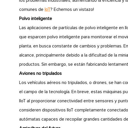
los problemas industriales, aumentando la eficiencia y l
comunes de
IoT
? Echemos un vistazo!
Polvo inteligente
Las aplicaciones de partículas de polvo inteligente en I
que esparcen polvo inteligente para monitorear el mov
planta, en busca constante de cambios y problemas. En l
alcance, principalmente debido a la dificultad de la mini
productos. Sin embargo, se están fabricando lentament
Aviones no tripulados
Los vehículos aéreos no tripulados, o drones, se han
el campo de la tecnología. En breve, estas máquinas 
IIoT al proporcionar conectividad entre sensores y punt
consideren dispositivos IIoT completamente conectado
autómatas capaces de recopilar grandes cantidades de