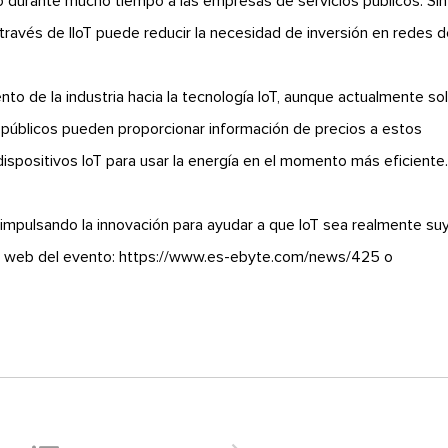
 durante mucho tiempo a las empresas de servicios públicos. Sin
través de IIoT puede reducir la necesidad de inversión en redes 
to de la industria hacia la tecnología IoT, aunque actualmente so
s públicos pueden proporcionar información de precios a estos
ispositivos IoT para usar la energía en el momento más eficiente
 impulsando la innovación para ayudar a que IoT sea realmente su
io web del evento:
https://www.es-ebyte.com/news/425
o