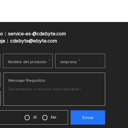
co：service-es-@cdebyte.com
ueja：cdebyte@ebyte.com
*
*
Modelo del producto
empresa
Mensaje/ Requisitos
Sí
No