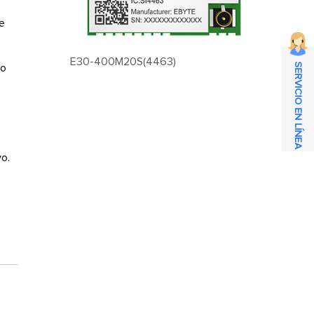
de
E30-400M20S(4463)
SERVICIO EN LÍNEA
lo
.
yo.