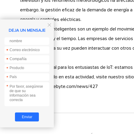
televisión y los fenómenos meteorológicos ha afectado
embargo, la gestión eficaz de la demanda de energía a 
energía y centrales eléctricas.

Los medidores inteligentes son un ejemplo del movimien
DEJA UN MENSAJE
registran el uso y el tiempo. Las empresas de servicio
medidores, que a su vez pueden interactuar con otros d
*
*
*
*
Alegría estacional para los entusiastas de IoT: estamos
*
Si está interesado en esta actividad, visite nuestro sit
*
https://www.es-ebyte.com/news/427
*