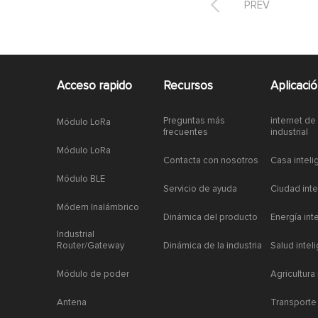

PREV
Acceso rapido
Recursos
Aplicaci
Preguntas más
internet de
Módulo LoRa
frecuentes
industrial
Módulo LoRa
Contacta con nosotros
Casa inteli
Módulo BLE
Servicio de ayuda
Ciudad inte
Módem Inalámbrico
Dinámica del producto
Energía int
Industrial
Router/Gateway
Dinámica de la industria
Salud intel
Módulo de poder
Agricultura
Antena
Transporte 