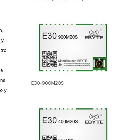
n,
 y
tro.
la
Una
E30-900M20S
o y