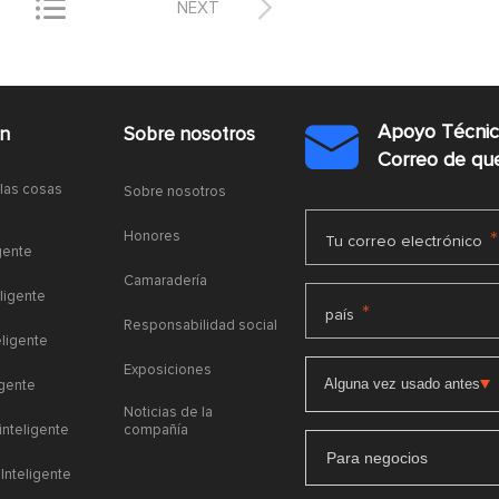


NEXT
Apoyo Técni
ón
Sobre nosotros

Correo de q
 las cosas
Sobre nosotros
Honores
*
Tu correo electrónico
gente
Camaradería
ligente
*
país
Responsabilidad social
eligente
Exposiciones
igente
Noticias de la
 inteligente
compañía
Para negocios
Inteligente