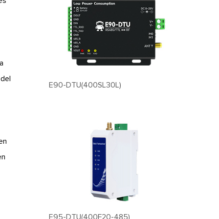
es
o
la
 del
E90-DTU(400SL30L)
en
en
E95-DTU(400F20-485)