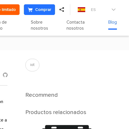

 limitado
Comprar
ES

n de
Sobre
Contacta
Blog
to
nosotros
nosotros
iot

Recommend
on
Productos relacionados
te a