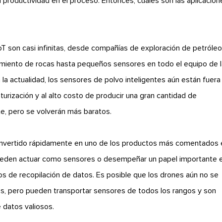
a productividad en el proceso. Entonces, cuáles son las aplicacion
IoT son casi infinitas, desde compañías de exploración de petróle
imiento de rocas hasta pequeños sensores en todo el equipo de 
a actualidad, los sensores de polvo inteligentes aún están fuera
aturización y al alto costo de producir una gran cantidad de
e, pero se volverán más baratos.
 convertido rápidamente en uno de los productos más comentados 
pueden actuar como sensores o desempeñar un papel importante 
os de recopilación de datos. Es posible que los drones aún no se
s, pero pueden transportar sensores de todos los rangos y son
 datos valiosos.