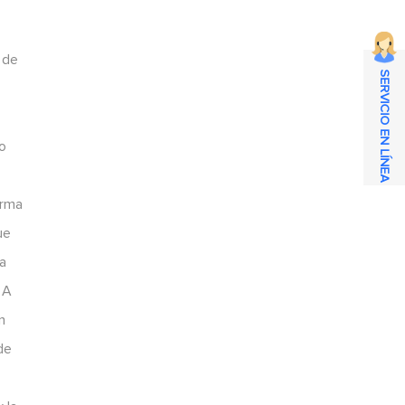
s de
SERVICIO EN LÍNEA
ro
orma
ue
da
 A
n
de