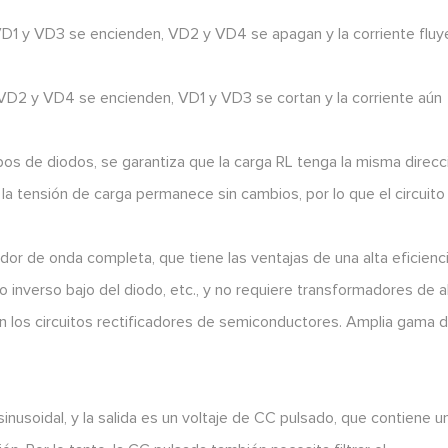
VD1 y VD3 se encienden, VD2 y VD4 se apagan y la corriente fluy
 VD2 y VD4 se encienden, VD1 y VD3 se cortan y la corriente aún
pos de diodos, se garantiza que la carga RL tenga la misma direcc
e la tensión de carga permanece sin cambios, por lo que el circuito
cador de onda completa, que tiene las ventajas de una alta eficienc
o inverso bajo del diodo, etc., y no requiere transformadores de a
 en los circuitos rectificadores de semiconductores. Amplia gama 
sinusoidal, y la salida es un voltaje de CC pulsado, que contiene u