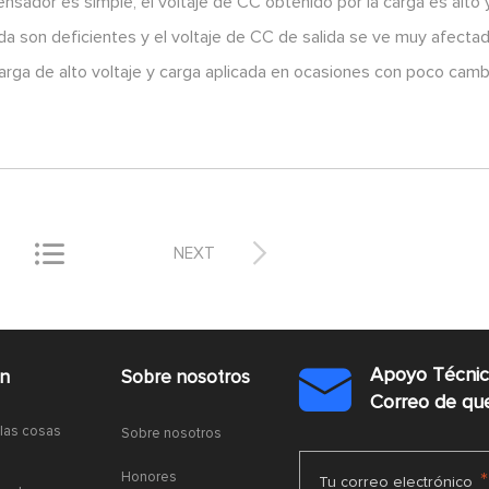
densador es simple, el voltaje de CC obtenido por la carga es alto y
ida son deficientes y el voltaje de CC de salida se ve muy afecta
carga de alto voltaje y carga aplicada en ocasiones con poco camb


NEXT
Apoyo Técni
ón
Sobre nosotros

Correo de q
 las cosas
Sobre nosotros
Honores
*
Tu correo electrónico