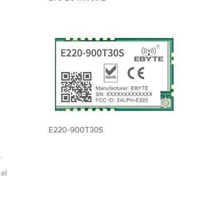
E220-900T30S
e
 el