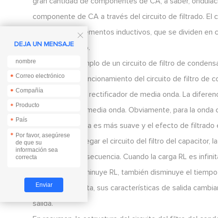
gran cantidad de componentes de CA, a saber, ondulación
componente de CA a través del circuito de filtrado. El
capacitivos y elementos inductivos, que se dividen en circ

DEJA UN MENSAJE
filtro compuesto.
Aquí hay un ejemplo de un circuito de filtro de condens
*
*
El principio de funcionamiento del circuito de filtro de c
*
*
de condensador rectificador de media onda. La diferenc
*
rectificación de media onda. Obviamente, para la onda 
*
de onda de salida es más suave y el efecto de filtrado es
*
después de agregar el circuito del filtro del capacitor,
aumenta en consecuencia. Cuando la carga RL es infinita,
medida que disminuye RL, también disminuye el tiempo de
de onda completa, sus características de salida cambian
salida.