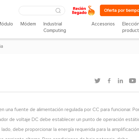
Oferta por tiempo
Módulo
Módem
Industrial
Accesorios
Elecció
Computing
produc
ia




eren una fuente de alimentación regulada por CC para funcionar. Po
gulador de voltaje DC debe establecer un punto de operación estáti
 lado, debe proporcionar la energía requerida para la amplificació