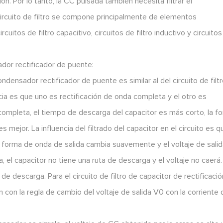
. Por lo tanto, la CC pulsada también necesita filtrar el
 circuito de filtro se compone principalmente de elementos
uitos de filtro capacitivo, circuitos de filtro inductivo y circuito
ador rectificador de puente:
ondensador rectificador de puente es similar al del circuito de filt
ia es que uno es rectificación de onda completa y el otro es
completa, el tiempo de descarga del capacitor es más corto, la f
 mejor. La influencia del filtrado del capacitor en el circuito es q
 la forma de onda de salida cambia suavemente y el voltaje de sali
 el capacitor no tiene una ruta de descarga y el voltaje no caerá.
 descarga. Para el circuito de filtro de capacitor de rectificació
 con la regla de cambio del voltaje de salida V0 con la corriente 