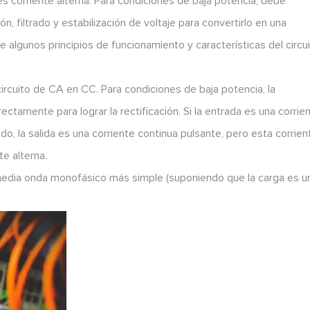
es corriente alterna. Para condiciones de baja potencia, debe
n, filtrado y estabilización de voltaje para convertirlo en una
algunos principios de funcionamiento y características del circu
 circuito de CA en CC. Para condiciones de baja potencia, la
ectamente para lograr la rectificación. Si la entrada es una corrie
do, la salida es una corriente continua pulsante, pero esta corrien
e alterna.
e media onda monofásico más simple (suponiendo que la carga es u