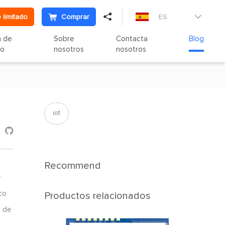

 limitado
Comprar
ES

n de
Sobre
Contacta
Blog
to
nosotros
nosotros
iot

Recommend
r
co
Productos relacionados
n de