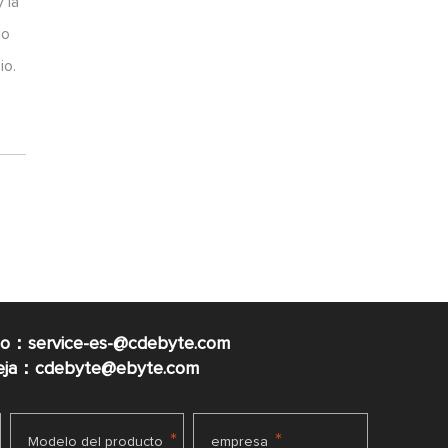
 la
do
io.
co：service-es-@cdebyte.com
ueja：cdebyte@ebyte.com
*
*
Modelo del producto
empresa