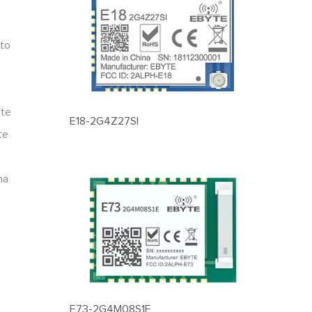
ito
nte
E18-2G4Z27SI
te
na
E73-2G4M08S1E