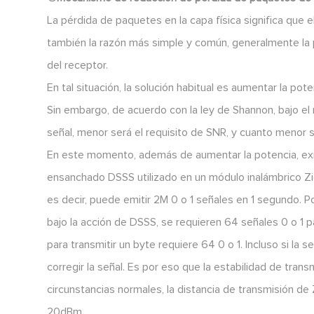
La pérdida de paquetes en la capa física significa que e
también la razón más simple y común, generalmente la p
del receptor.
En tal situación, la solución habitual es aumentar la po
Sin embargo, de acuerdo con la ley de Shannon, bajo el
señal, menor será el requisito de SNR, y cuanto menor s
En este momento, además de aumentar la potencia, exis
ensanchado DSSS utilizado en un módulo inalámbrico Zig
es decir, puede emitir 2M 0 o 1 señales en 1 segundo. P
bajo la acción de DSSS, se requieren 64 señales 0 o 1 p
para transmitir un byte requiere 64 0 o 1. Incluso si la
corregir la señal. Es por eso que la estabilidad de tr
circunstancias normales, la distancia de transmisión d
20dBm.