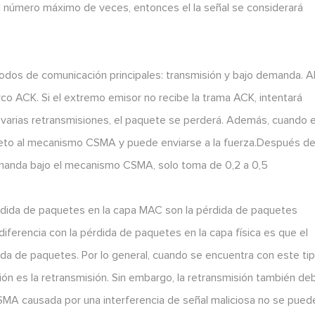
 el número máximo de veces, entonces el la señal se considerará
dos de comunicación principales: transmisión y bajo demanda. A
rco ACK. Si el extremo emisor no recibe la trama ACK, intentará
e varias retransmisiones, el paquete se perderá. Además, cuando e
eto al mecanismo CSMA y puede enviarse a la fuerza.Después d
demanda bajo el mecanismo CSMA, solo toma de 0,2 a 0,5
rdida de paquetes en la capa MAC son la pérdida de paquetes
iferencia con la pérdida de paquetes en la capa física es que el
a de paquetes. Por lo general, cuando se encuentra con este ti
ión es la retransmisión. Sin embargo, la retransmisión también de
a CSMA causada por una interferencia de señal maliciosa no se pued