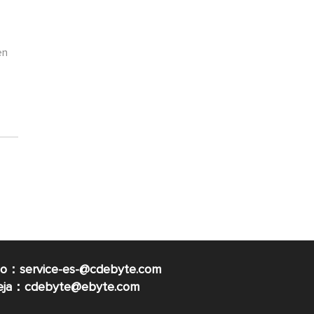
en
co：service-es-@cdebyte.com
ueja：cdebyte@ebyte.com