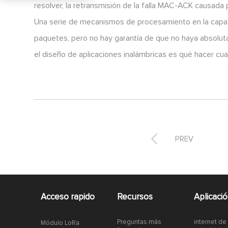
resolver, la retransmisión de la falla MAC-ACK causada p
Una serie de mecanismos de procesamiento en la capa 
paquetes, pero no hay garantía de que no haya absoluta
el diseño de aplicaciones inalámbricas es qué hacer cu

PREV
Acceso rapido
Recursos
Aplicaci
Preguntas más
internet de
Módulo LoRa