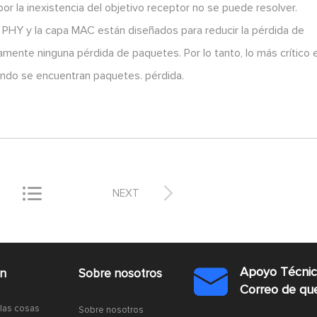
or la inexistencia del objetivo receptor no se puede resolver.
PHY y la capa MAC están diseñados para reducir la pérdida de
mente ninguna pérdida de paquetes. Por lo tanto, lo más crítico 
ando se encuentran paquetes. pérdida.


NEXT
Apoyo Técni
ón
Sobre nosotros

Correo de q
 las cosas
Sobre nosotros