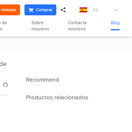

 limitado
Comprar
ES

n de
Sobre
Contacta
Blog
to
nosotros
nosotros
 de
Recommend

Productos relacionados