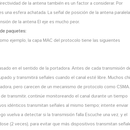
irectividad de la antena también es un factor a considerar. Por
a es una esfera achatada. La señal de posición de la antena paralel
ensión de la antena El eje es mucho peor.
 de paquetes:
omo ejemplo, la capa MAC del protocolo tiene las siguientes
sado en el sentido de la portadora. Antes de cada transmisión d
ocupado y transmitirá señales cuando el canal esté libre. Muchos ch
rtadora, pero carecen de un mecanismo de protocolo como CSMA
de transmitir, continúe monitoreando el canal durante un tiempo
vos idénticos transmitan señales al mismo tiempo; intente enviar
o vuelva a detectar si la transmisión falla Escuche una vez, y el
dose (2 veces), para evitar que más dispositivos transmitan señal