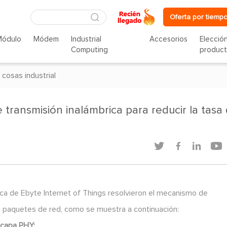
Oferta por tiempo
Módulo
Módem
Industrial
Accesorios
Elecció
Computing
produc
 cosas industrial
transmisión inalámbrica para reducir la tasa




rica de Ebyte Internet of Things resolvieron el mecanismo de
e paquetes de red, como se muestra a continuación:
 capa PHY: