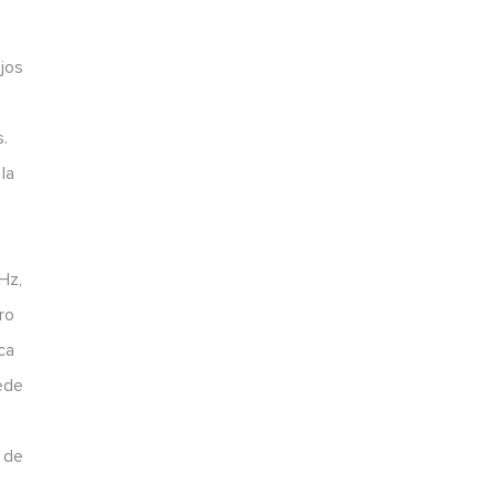
ejos
s.
la
Hz,
ro
ca
uede
s de