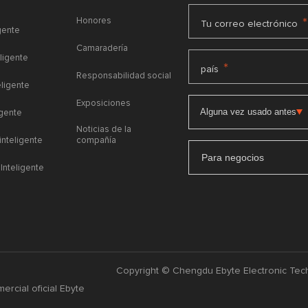
Honores
*
Tu correo electrónico
gente
Camaradería
ligente
*
país
Responsabilidad social
eligente
Exposiciones
igente
Noticias de la
 inteligente
compañía
Para negocios
Inteligente
Copyright © Chengdu Ebyte Electronic Tech
ercial oficial Ebyte