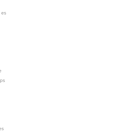
a es
e
ips
.
es