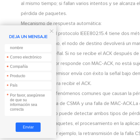
al mismo tiempo; si fallan varios intentos y se alcanza
pérdida de paquetes.
Mecanismo de respuesta automática:

La capa MAC del protocolo IEEE802.15.4 tiene dos méto
DEJA UN MENSAJE
ordenar al destino, el nodo de destino devolverá un ma
retransmitir la señal. Si no se recibe el ACK después d
*
*
extremo receptor responde con MAC-ACK, no está suj
*
*
que el extremo emisor envía con éxito la señal bajo 
*
milisegundos. para recibir el ACK.
*
Por lo tanto, los fenómenos comunes que causan la pé
*
debido a una falla de CSMA y una falla de MAC-ACK.La d
remitente mismo puede detectar ambos tipos de pérdid
de pérdida de paquetes, el procesamiento en la aplicac
ser científica, por ejemplo, la retransmisión de la fall