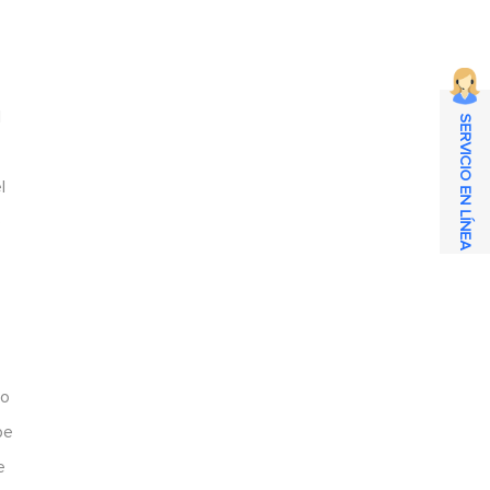
l
SERVICIO EN LÍNEA
l
e
po
be
e