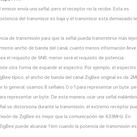
l emisor envía una señal, pero el receptor no la recibe. Esta es
otencia del transmisor es baja y el transmisor está demasiado l
tencia de transmisión para que la señal pueda transmitirse más lejo
 mismo ancho de banda del canal, cuanto menos información lleve 
ea el requisito de SNR, menor será el requisito de potencia.
te otra forma de expandir el espectro. Por ejemplo, el espectro
Bee típico, el ancho de banda del canal ZigBee original es de 2M
or lo general, usamos 8 señales 0 o 1 para representar un byte, pe
ara representar un byte. De esta manera, usar una señal inalámbri
 señal se distorsiona durante la transmisión, el extremo receptor p
ansmisión de ZigBee es mejor que la comunicación de 433MHz. En
e ZigBee puede alcanzar 1 km cuando la potencia de transmisión e