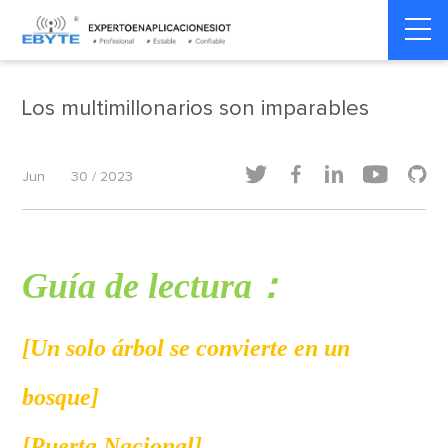
Home
>
Noticias de la compañía
>
Noticias de la compañía
Los multimillonarios son imparables





Jun
30 / 2023
G
uía de lectura
：
[Un solo árbol se convierte en un
bosque]
[Puerta Nacional]