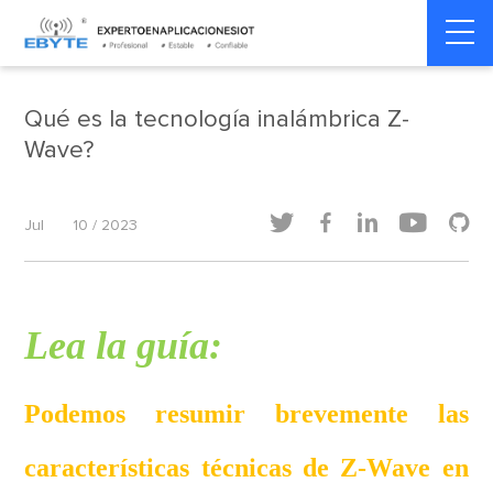
Home
>
Dinámica de la industria
>
Dinámica de la industria
Qué es la tecnología inalámbrica Z-
Wave?





Jul
10 / 2023
Lea la guía:
Podemos resumir brevemente las
características técnicas de Z-Wave en