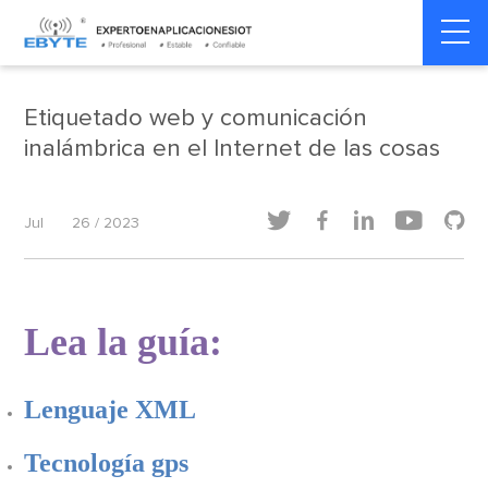
Home
>
Dinámica de la industria
>
Dinámica de la industria
Etiquetado web y comunicación
inalámbrica en el Internet de las cosas





Jul
26 / 2023
Lea la guía:
Lenguaje XML
Tecnología gps