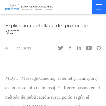
internet de las cosas
internet de las cosas
Home
>
>
industrial
industrial
Explicación detallada del protocolo
MQTT





Oct
23 / 2023
MQTT (Message Queuing Telemetry Transport)
es un protocolo de mensajería ligero basado en el
método de publicación/suscripción según el