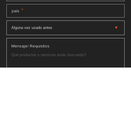
*
país
Mensaje/ Requisitos
Para negocios
Sí
No