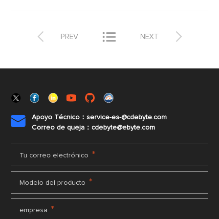



PREV
NEXT
Apoyo Técnico：service-es-@cdebyte.com

Correo de queja：cdebyte@ebyte.com
*
Tu correo electrónico
*
Modelo del producto
*
empresa