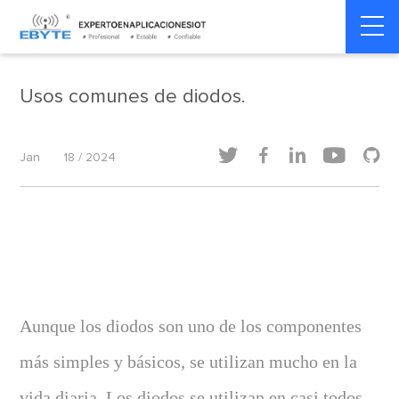
Home
>
Dinámica de la industria
>
Dinámica de la industria
Usos comunes de diodos.





Jan
18 / 2024
Aunque los diodos son uno de los componentes
más simples y básicos, se utilizan mucho en la
vida diaria. Los diodos se utilizan en casi todos