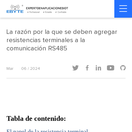
internet de las cosas
internet de las cosas
Home
>
>
industrial
industrial
La razón por la que se deben agregar
resistencias terminales a la
comunicación RS485





Mar
06 / 2024
Tabla de contenido:
El papel de la resistencia terminal.