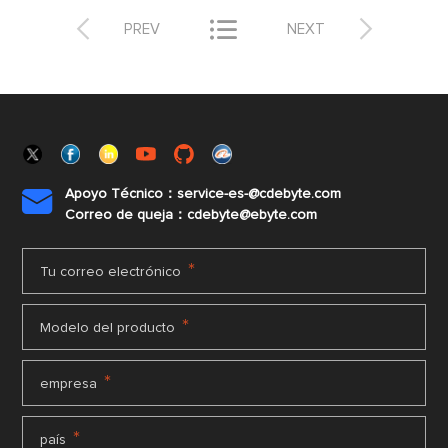



PREV
NEXT
Apoyo Técnico：service-es-@cdebyte.com

Correo de queja：cdebyte@ebyte.com
*
Tu correo electrónico
*
Modelo del producto
*
empresa
*
país