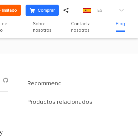

 limitado
Comprar
ES

n de
Sobre
Contacta
Blog
to
nosotros
nosotros

Recommend
Productos relacionados
 y