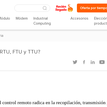
Oferta por tiempo
Módulo
Módem
Industrial
Accesorios
Elecció
Computing
produc
ria
, RTU, FTU y TTU?




 control remoto radica en la recopilación, transmisión