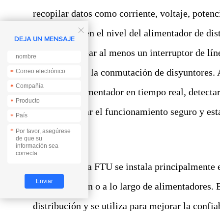
recopilar datos como corriente, voltaje, potenc

enfocándose en el nivel del alimentador de dis
DEJA UN MENSAJE
para monitorear al menos un interruptor de lí
remoto, como la conmutación de disyuntores. 
*
*
*
*
estado del alimentador en tiempo real, detecta
*
para garantizar el funcionamiento seguro y esta
*
*
Por lo tanto, la FTU se instala principalmente
de distribución o a lo largo de alimentadores.
distribución y se utiliza para mejorar la confi