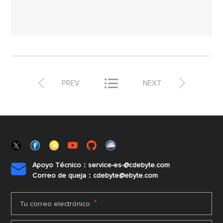



PREV
NEXT
Apoyo Técnico：service-es-@cdebyte.com

Correo de queja：cdebyte@ebyte.com
*
Tu correo electrónico