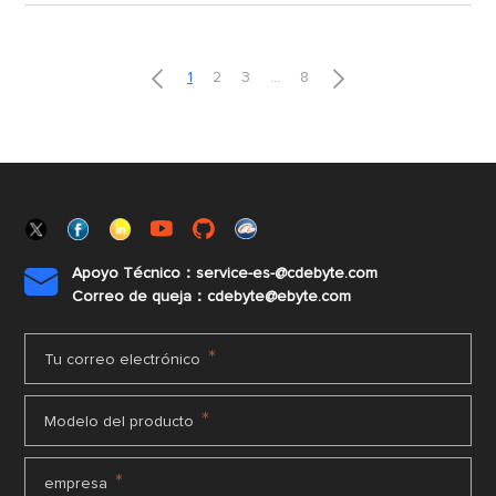


1
2
3
...
8
Apoyo Técnico：service-es-@cdebyte.com

Correo de queja：cdebyte@ebyte.com
*
Tu correo electrónico
*
Modelo del producto
*
empresa