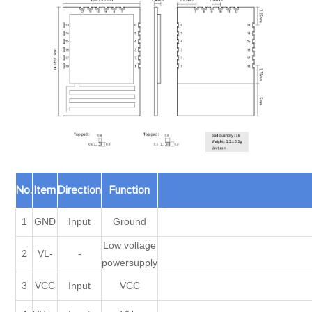
No.
Item
Direction
Function
1
GND
Input
Ground
Low voltage
2
VL-
-
powersupply
3
VCC
Input
VCC