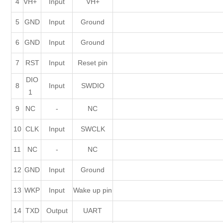
4
VH+
Input
VH+
5
GND
Input
Ground
6
GND
Input
Ground
7
RST
Input
Reset pin
DIO
8
Input
SWDIO
1
9
NC
-
NC
10
CLK
Input
SWCLK
11
NC
-
NC
12
GND
Input
Ground
13
WKP
Input
Wake up pin
14
TXD
Output
UART