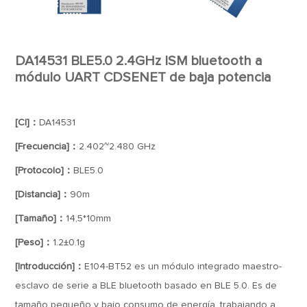
DA14531 BLE5.0 2.4GHz ISM bluetooth a
módulo UART CDSENET de baja potencia
[CI]：
DA14531
[Frecuencia]：
2.402~2.480 GHz
[Protocolo]：
BLE5.0
[Distancia]：
90m
[Tamaño]：
14,5*10mm
[Peso]：
1.2±0.1g
[Introducción]：
E104-BT52 es un módulo integrado maestro-
esclavo de serie a BLE bluetooth basado en BLE 5.0. Es de
tamaño pequeño y bajo consumo de energía, trabajando a