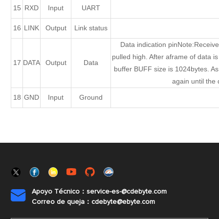
15
RXD
Input
UART
16
LINK
Output
Link status
Data indication pinNote:Receive
pulled high. After aframe of data i
17
DATA
Output
Data
buffer BUFF size is 1024bytes. As 
again until th
18
GND
Input
Ground
Apoyo Técnico：service-es-@cdebyte.com

Correo de queja：cdebyte@ebyte.com