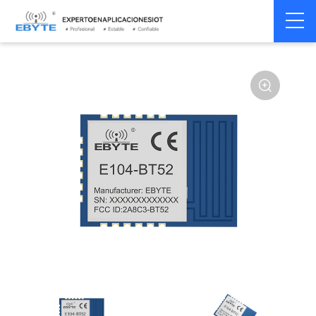
Home
>
Módulo
>
BLE
>
Other
