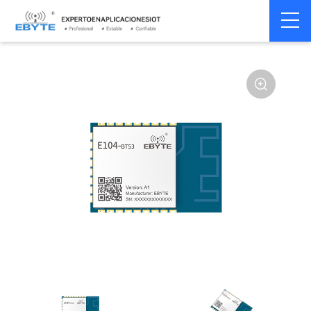
Home
>
Módulo
>
BLE
>
EFR32**
