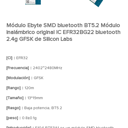
Módulo Ebyte SMD bluetooth BT5.2 Módulo
inalámbrico original IC EFR32BG22 bluetooth
2.4g GFSK de Silicon Labs
[CI]：
EFR32
[Frecuencia]：
2402~2480MHz
[Modulación]：
GFSK
[Rango]：
120m
[Tamaño]：
13*19mm
[Rasgo]：
Baja potencia, BT5.2
[peso]：
0.8±0.1g