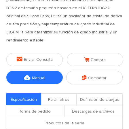
[Introducción]：
E104-BT53A1 es un módulo SMD bluetooth
BT5.2 de tamaño pequeño basado en el IC EFR32BG22
original de Silicon Labs; Utiliza un oscilador de cristal de deriva
de alta precisión y baja temperatura de grado industrial de
38,4 MHz para garantizar su función de grado industrial y un
rendimiento estable.


Enviar Consulta
Compra


Manual
Comparar
Especificación
Parámetros
Definición de clavijas
forma de pedido
Descargas de archivos
Productos de la serie