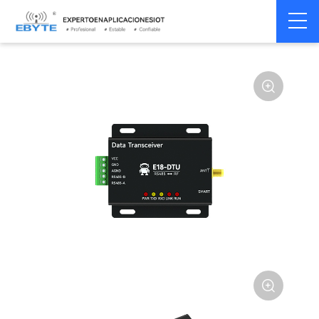
Módem
Módem inalámbrico
Home
>
Módem
>
>
inalámbrico
LoRa

