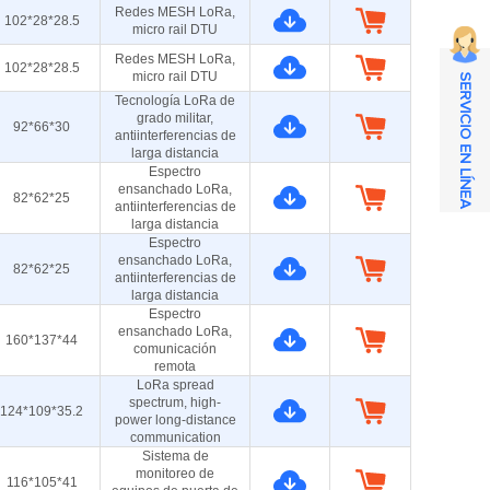
Redes MESH LoRa,
102*28*28.5
micro rail DTU
Redes MESH LoRa,
102*28*28.5
micro rail DTU
SERVICIO EN LÍNEA
Tecnología LoRa de
grado militar,
92*66*30
antiinterferencias de
larga distancia
Espectro
ensanchado LoRa,
82*62*25
antiinterferencias de
larga distancia
Espectro
ensanchado LoRa,
82*62*25
antiinterferencias de
larga distancia
Espectro
ensanchado LoRa,
160*137*44
comunicación
remota
LoRa spread
spectrum, high-
124*109*35.2
power long-distance
communication
Sistema de
monitoreo de
116*105*41