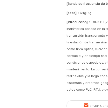
[Banda de frecuencia de t
[peso]：
64g±5g
[Introducción]：
E18-DTU (Z
inalámbrica basada en la t
transmisión transparente 
la estación de transmisión
como fibra óptica, microon
confiable y en tiempo real
condiciones especiales, y t
mantenimiento. La convenie
red flexible y la larga c
dispersos y entornos geog
datos como PLC, RTU, pluvi

Enviar Cons