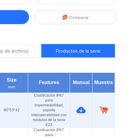

Comparar
s de archivos
Productos de la serie
Size
Features
Manual
Muestra
mm
Clasificación IP67
para
impermeabilidad,
90*53*42
soporta
interoperabilidad con
módulos de la serie
E22
Clasificación IP67
para