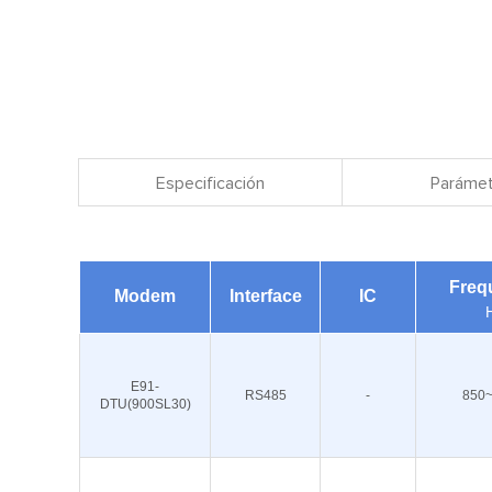
Especificación
Parámet
Freq
Modem
Interface
IC
E91-
RS485
-
850
DTU(900SL30)