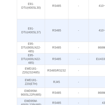
E91-
RS485
-
410
DTU(400SL30)
E91-
RS485
-
410
DTU(400SL37)
E95-
DTU(900LN22-
RS485
-
868M
485)
E95-
DTU(400LN22-
RS485
- -
EU433
485)
EWD181-
RS485/RS232
-
Z20(232/485)
EWD181-
RJ45
-
Z20(ETH)
EWD95M-
RS485
-
868M
900SL22P(485)
EWD95M-
RS485
-
4
400SL22P(485)