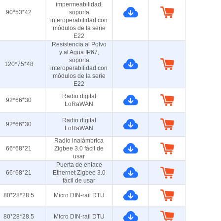
impermeabilidad,
90*53*42
soporta
interoperabilidad con
módulos de la serie
E22
Resistencia al Polvo
y al Agua IP67,
soporta
120*75*48
interoperabilidad con
módulos de la serie
E22
Radio digital
92*66*30
LoRaWAN
Radio digital
92*66*30
LoRaWAN
Radio inalámbrica
66*68*21
Zigbee 3.0 fácil de
usar
Puerta de enlace
66*68*21
Ethernet Zigbee 3.0
fácil de usar
80*28*28.5
Micro DIN-rail DTU
80*28*28.5
Micro DIN-rail DTU