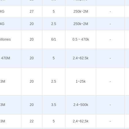
.4G
27
5
250k~2M
-
.4G
20
2.5
250k~2M
-
illones
20
6/1
0.5 ~ 470k
-
 470M
20
5
2.4~62.5k
-
33M
20
2.5
1~25k
-
33M
20
3.5
2.4~500k
-
33M
22
5
2,4~62,5k
-