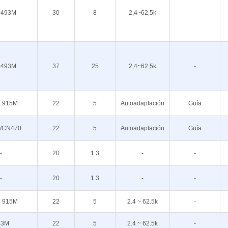
~493M
30
8
2,4~62,5k
-
~493M
37
25
2,4~62,5k
-
 915M
22
5
Autoadaptación
Guía
/CN470
22
5
Autoadaptación
Guía
-
20
1.3
-
-
-
20
1.3
-
-
 915M
22
5
2.4 ~ 62.5k
-
33M
22
5
2.4 ~ 62.5k
-