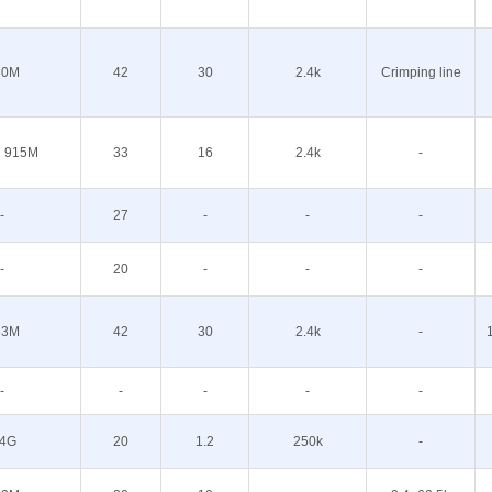
30M
42
30
2.4k
Crimping line
 915M
33
16
2.4k
-
-
27
-
-
-
-
20
-
-
-
33M
42
30
2.4k
-
-
-
-
-
-
.4G
20
1.2
250k
-