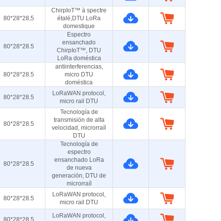
ChirpIoT™ à spectre
80*28*28,5
étalé,DTU LoRa
domestique
Espectro
ensanchado
80*28*28.5
ChirpIoT™, DTU
LoRa doméstica
antiinterferencias,
80*28*28.5
micro DTU
doméstica
LoRaWAN protocol,
80*28*28.5
micro rail DTU
Tecnología de
transmisión de alta
80*28*28.5
velocidad, microrraíl
DTU
Tecnología de
espectro
ensanchado LoRa
80*28*28.5
de nueva
generación, DTU de
microrraíl
LoRaWAN protocol,
80*28*28.5
micro rail DTU
LoRaWAN protocol,
80*28*28.5