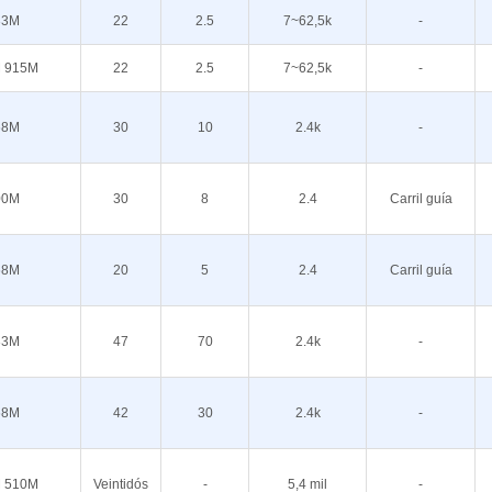
33M
22
2.5
7~62,5k
-
 915M
22
2.5
7~62,5k
-
68M
30
10
2.4k
-
00M
30
8
2.4
Carril guía
68M
20
5
2.4
Carril guía
33M
47
70
2.4k
-
68M
42
30
2.4k
-
 510M
Veintidós
-
5,4 mil
-