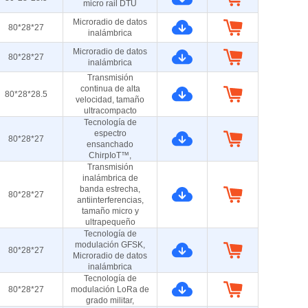
micro rail DTU
Microradio de datos
80*28*27
inalámbrica
Microradio de datos
80*28*27
inalámbrica
Transmisión
continua de alta
80*28*28.5
velocidad, tamaño
ultracompacto
Tecnología de
espectro
80*28*27
ensanchado
ChirpIoT™,
Transmisión
inalámbrica de
banda estrecha,
80*28*27
antiinterferencias,
tamaño micro y
ultrapequeño
Tecnología de
modulación GFSK,
80*28*27
Microradio de datos
inalámbrica
Tecnología de
80*28*27
modulación LoRa de
grado militar,