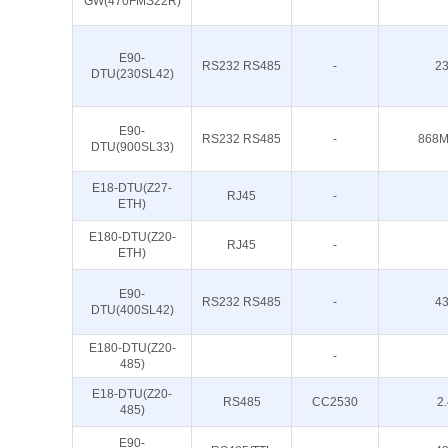
GW(470FMS22R)
E90-
RS232 RS485
-
2
DTU(230SL42)
E90-
RS232 RS485
-
868M
DTU(900SL33)
E18-DTU(Z27-
RJ45
-
ETH)
E180-DTU(Z20-
RJ45
-
ETH)
E90-
RS232 RS485
-
4
DTU(400SL42)
E180-DTU(Z20-
-
485)
E18-DTU(Z20-
RS485
CC2530
2
485)
E90-