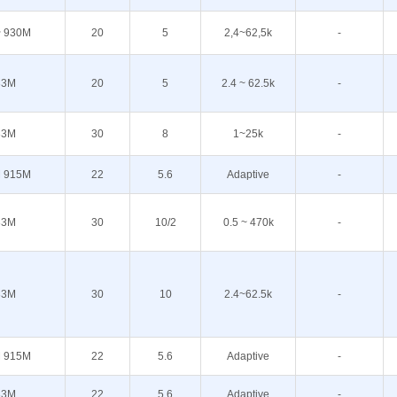
~ 930M
20
5
2,4~62,5k
-
33M
20
5
2.4 ~ 62.5k
-
33M
30
8
1~25k
-
 915M
22
5.6
Adaptive
-
33M
30
10/2
0.5 ~ 470k
-
33M
30
10
2.4~62.5k
-
 915M
22
5.6
Adaptive
-
33M
22
5.6
Adaptive
-