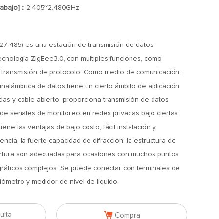
rabajo]：
2.405~2.480GHz
27-485) es una estación de transmisión de datos
ecnología ZigBee3.0, con múltiples funciones, como
y transmisión de protocolo. Como medio de comunicación,
 inalámbrica de datos tiene un cierto ámbito de aplicación
das y cable abierto: proporciona transmisión de datos
 de señales de monitoreo en redes privadas bajo ciertas
iene las ventajas de bajo costo, fácil instalación y
ncia, la fuerte capacidad de difracción, la estructura de
obertura son adecuadas para ocasiones con muchos puntos
ráficos complejos. Se puede conectar con terminales de
ómetro y medidor de nivel de líquido.

ulta
Compra