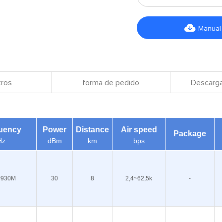

Manual
ros
forma de pedido
Descarga
uency
Power
Distance
Air speed
Package
Hz
dBm
km
bps
~930M
30
8
2,4~62,5k
-