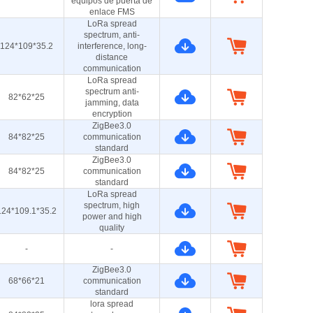
equipos de puerta de
enlace FMS
LoRa spread
spectrum, anti-
124*109*35.2
interference, long-
distance
communication
LoRa spread
spectrum anti-
82*62*25
jamming, data
encryption
ZigBee3.0
84*82*25
communication
standard
ZigBee3.0
84*82*25
communication
standard
LoRa spread
spectrum, high
124*109.1*35.2
power and high
quality
-
-
ZigBee3.0
68*66*21
communication
standard
lora spread