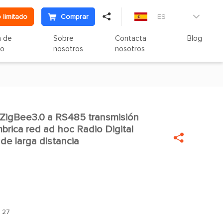

 limitado
Comprar
ES

n de
Sobre
Contacta
Blog
to
nosotros
nosotros
ZigBee3.0 a RS485 transmisión

brica red ad hoc Radio Digital

 de larga distancia
：
27