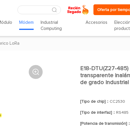
Oferta por tiempo
Módulo
Módem
Industrial
Accesorios
Elecció
Computing
produc
rico LoRa
E18-DTU(Z27-485) 

transparente inalám
de grado Industrial
[Tipo de chip]：
CC2530
[Tipo de interfaz]：
RS485
[Potencia de transmisión]