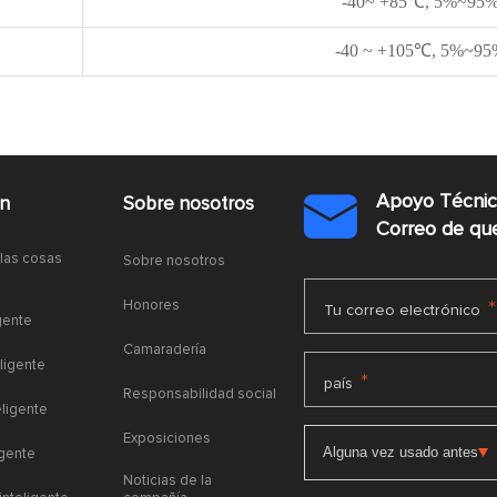
-40~ +85℃, 5%~95%R
-40 ~ +105℃, 5%~95%
Apoyo Técni
ón
Sobre nosotros

Correo de q
 las cosas
Sobre nosotros
Honores
*
Tu correo electrónico
gente
Camaradería
ligente
*
país
Responsabilidad social
eligente
Exposiciones
igente
Noticias de la