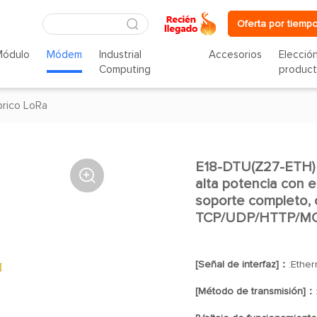
Oferta por tiempo
Módulo
Módem
Industrial
Accesorios
Elecció
Computing
produc
rico LoRa
E18-DTU(Z27-ETH) 

alta potencia con 
soporte completo, 
TCP/UDP/HTTP/M
[Señal de interfaz]：
:Ether
[Método de transmisión]：