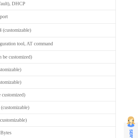
efault), DHCP
port
4 (customizable)
iguration tool, AT command
n be customized)
stomizable)
stomizable)
e customized)
 (customizable)
(customizable)
 Bytes