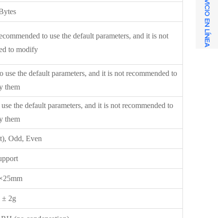
SERVICIO EN LÍNEA
Bytes
mmended to use the default parameters, and it is not
d to modify
 the default parameters, and it is not recommended to
y them
e default parameters, and it is not recommended to
y them
t), Odd, Even
upport
2×25mm
 ± 2g