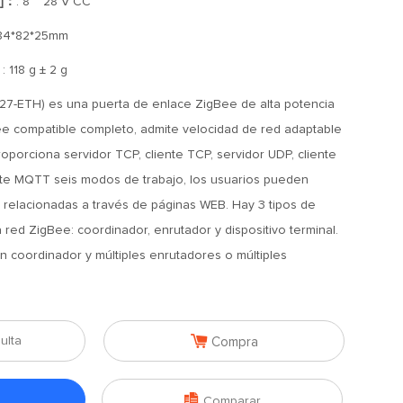
o]：
: 8 ~ 28 V CC
 84*82*25mm
：
: 118 g ± 2 g
27-ETH) es una puerta de enlace ZigBee de alta potencia
e compatible completo, admite velocidad de red adaptable
proporciona servidor TCP, cliente TCP, servidor UDP, cliente
ente MQTT seis modos de trabajo, los usuarios pueden
 relacionadas a través de páginas WEB. Hay 3 tipos de
 red ZigBee: coordinador, enrutador y dispositivo terminal.
n coordinador y múltiples enrutadores o múltiples

ulta
Compra

Comparar