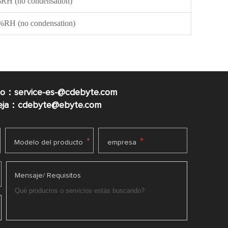
H (no condensation)
RH (no condensation)
co：service-es-@cdebyte.com
ueja：cdebyte@ebyte.com
*
*
Modelo del producto
empresa
Mensaje/ Requisitos