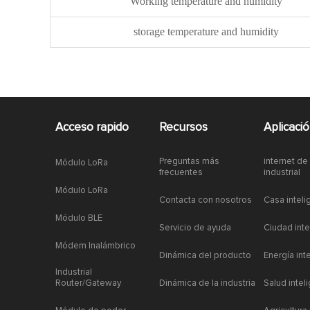
Working temperature and humidity
storage temperature and humidity
Acceso rapido
Recursos
Aplicaci
Preguntas más
internet de
Módulo LoRa
frecuentes
industrial
Módulo LoRa
Contacta con nosotros
Casa inteli
Módulo BLE
Servicio de ayuda
Ciudad inte
Módem Inalámbrico
Dinámica del producto
Energía int
Industrial
Router/Gateway
Dinámica de la industria
Salud intel