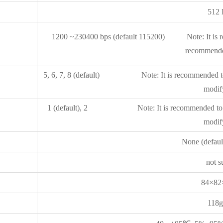
512 
1200 ~230400 bps (default 115200) Note: It is reco
recommende
5, 6, 7, 8 (default) Note: It is recommended to use
modif
1 (default), 2 Note: It is recommended to use th
modif
None (defaul
not s
84×8
118g