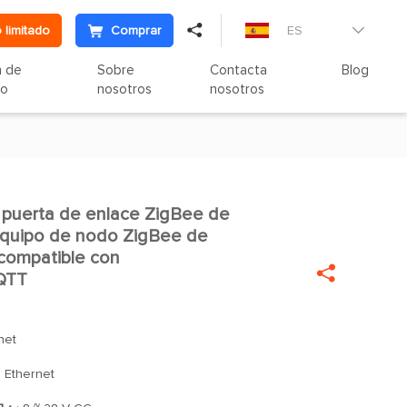

 limitado
Comprar
ES

n de
Sobre
Contacta
Blog
to
nosotros
nosotros
puerta de enlace ZigBee de

equipo de nodo ZigBee de
compatible con

QTT
net
: Ethernet