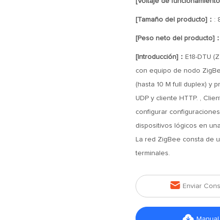
[Voltaje de funcionamient
[Tamaño del producto]：
:
[Peso neto del producto]
[Introducción]：
E18-DTU (Z
con equipo de nodo ZigBe
(hasta 10 M full duplex) y 
UDP y cliente HTTP. , Cli
configurar configuraciones
dispositivos lógicos en una
La red ZigBee consta de u
terminales.

Enviar Cons

Manual