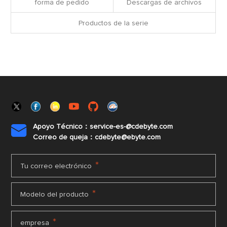
forma de pedido
Descargas de archivos
Productos de la serie
Apoyo Técnico：service-es-@cdebyte.com

Correo de queja：cdebyte@ebyte.com
*
Tu correo electrónico
*
Modelo del producto
*
empresa