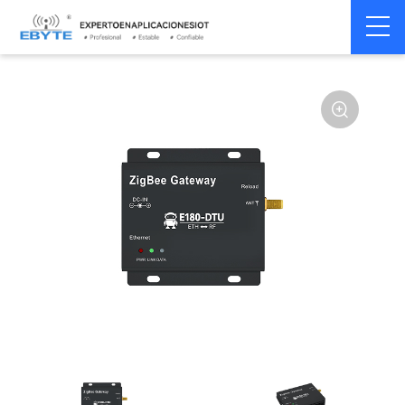
Módem
Módem inalámbrico
Home
>
Módem
>
>
inalámbrico
LoRa
