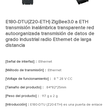
E180-DTU(Z20-ETH) ZigBee3.0 a ETH
transmisión inalámbrica transparente red
autoorganizada transmisión de datos de
grado industrial radio Ethernet de larga
distancia
[Señal de interfaz]：
:Ethernet
[Método de transmisión]：
:Ethernet
[Voltaje de funcionamiento]：
: 8 ~ 28 V CC
[Tamaño del producto]：
: 84*82*25mm
[Peso del producto]：
: 117 g ± 2 g
[Introducción]：
E180-DTU (Z20-ETH) es una puerta de enlace