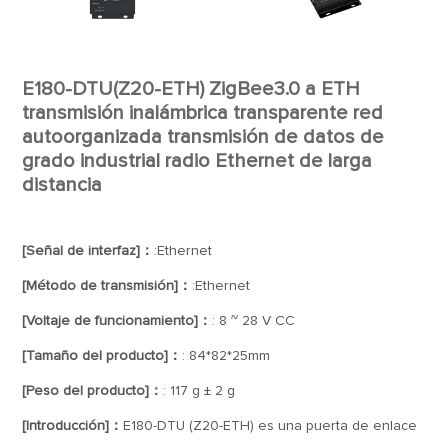
E180-DTU(Z20-ETH) ZigBee3.0 a ETH
transmisión inalámbrica transparente red
autoorganizada transmisión de datos de
grado industrial radio Ethernet de larga
distancia
[Señal de interfaz]：
:Ethernet
[Método de transmisión]：
:Ethernet
[Voltaje de funcionamiento]：
: 8 ~ 28 V CC
[Tamaño del producto]：
: 84*82*25mm
[Peso del producto]：
: 117 g ± 2 g
[Introducción]：
E180-DTU (Z20-ETH) es una puerta de enlace