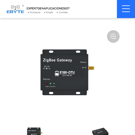
Módem
Módem inalámbrico
Home
>
Módem
>
>
inalámbrico
LoRa
