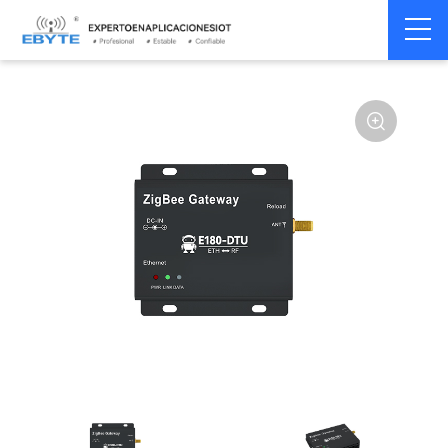
Módem
Módem inalámbrico
Home
>
Módem
>
>
inalámbrico
LoRa
