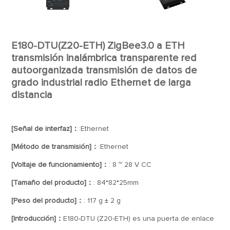
E180-DTU(Z20-ETH) ZigBee3.0 a ETH
transmisión inalámbrica transparente red
autoorganizada transmisión de datos de
grado industrial radio Ethernet de larga
distancia
[Señal de interfaz]：
:Ethernet
[Método de transmisión]：
:Ethernet
[Voltaje de funcionamiento]：
: 8 ~ 28 V CC
[Tamaño del producto]：
: 84*82*25mm
[Peso del producto]：
: 117 g ± 2 g
[Introducción]：
E180-DTU (Z20-ETH) es una puerta de enlace