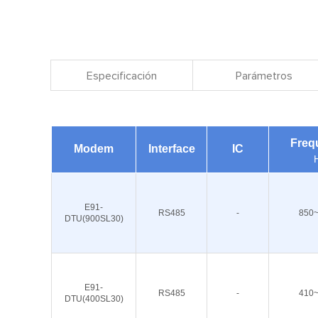
Especificación
Parámetros
Freq
Modem
Interface
IC
E91-
RS485
-
850
DTU(900SL30)
E91-
RS485
-
410
DTU(400SL30)