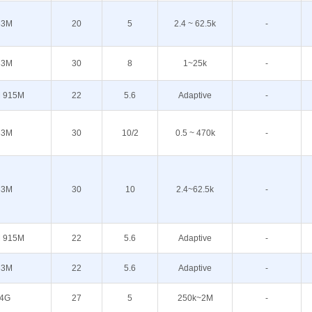
33M
20
5
2.4 ~ 62.5k
-
33M
30
8
1~25k
-
 915M
22
5.6
Adaptive
-
33M
30
10/2
0.5 ~ 470k
-
33M
30
10
2.4~62.5k
-
 915M
22
5.6
Adaptive
-
33M
22
5.6
Adaptive
-
.4G
27
5
250k~2M
-