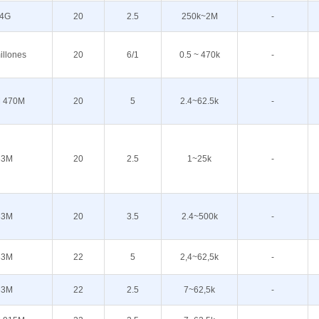
.4G
20
2.5
250k~2M
-
illones
20
6/1
0.5 ~ 470k
-
 470M
20
5
2.4~62.5k
-
33M
20
2.5
1~25k
-
33M
20
3.5
2.4~500k
-
33M
22
5
2,4~62,5k
-
33M
22
2.5
7~62,5k
-