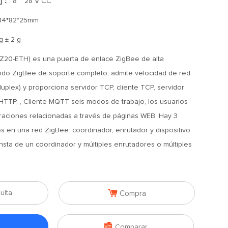
o]：
: 8 ~ 28 V CC
 84*82*25mm
 g ± 2 g
Z20-ETH) es una puerta de enlace ZigBee de alta
odo ZigBee de soporte completo, admite velocidad de red
duplex) y proporciona servidor TCP, cliente TCP, servidor
 HTTP. , Cliente MQTT seis modos de trabajo, los usuarios
raciones relacionadas a través de páginas WEB. Hay 3
cos en una red ZigBee: coordinador, enrutador y dispositivo
nsta de un coordinador y múltiples enrutadores o múltiples

ulta
Compra

Comparar