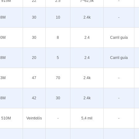
 915M
22
2.5
7~62,5k
-
68M
30
10
2.4k
-
00M
30
8
2.4
Carril guía
68M
20
5
2.4
Carril guía
33M
47
70
2.4k
-
68M
42
30
2.4k
-
 510M
Veintidós
-
5,4 mil
-