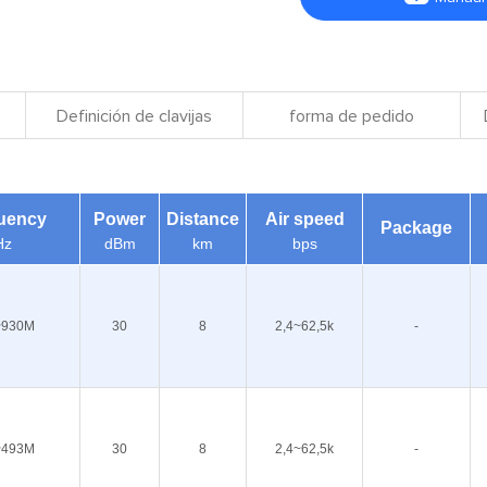
Definición de clavijas
forma de pedido
uency
Power
Distance
Air speed
Package
Hz
dBm
km
bps
~930M
30
8
2,4~62,5k
-
~493M
30
8
2,4~62,5k
-