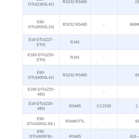
RS232 RS485
-
2
DTU(230SL42)
E90-
RS232 RS485
-
868M
DTU(900SL33)
E18-DTU(Z27-
RJ45
-
ETH)
E180-DTU(Z20-
RJ45
-
ETH)
E90-
RS232 RS485
-
4
DTU(400SL42)
E180-DTU(Z20-
-
485)
E18-DTU(Z20-
RS485
CC2530
2
485)
E90-
RS485/TTL
-
4
DTU(400SL30L)
E95-
DTU(400F30-
RS485
-
410