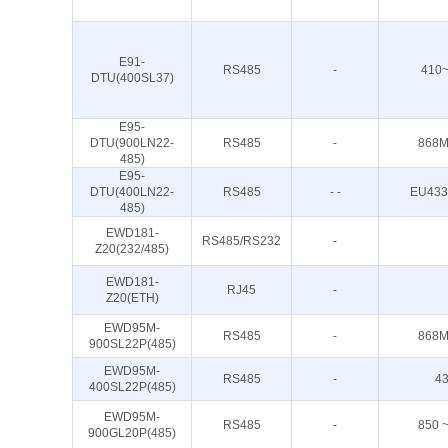
E91-
RS485
-
410
DTU(400SL37)
E95-
DTU(900LN22-
RS485
-
868M
485)
E95-
DTU(400LN22-
RS485
- -
EU433
485)
EWD181-
RS485/RS232
-
Z20(232/485)
EWD181-
RJ45
-
Z20(ETH)
EWD95M-
RS485
-
868M
900SL22P(485)
EWD95M-
RS485
-
4
400SL22P(485)
EWD95M-
RS485
-
850 
900GL20P(485)