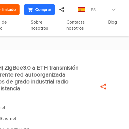

 limitado
Comprar
ES

n de
Sobre
Contacta
Blog
to
nosotros
nosotros
 ZigBee3.0 a ETH transmisión

arente red autoorganizada
s de grado industrial radio

istancia
net
:Ethernet