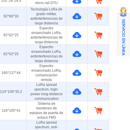
102*28*28.5
micro rail DTU
Tecnología LoRa de
grado militar,
92*66*30
antiinterferencias de
SERVICIO EN LÍNEA
larga distancia
Espectro
ensanchado LoRa,
82*62*25
antiinterferencias de
larga distancia
Espectro
ensanchado LoRa,
82*62*25
antiinterferencias de
larga distancia
Espectro
ensanchado LoRa,
160*137*44
comunicación
remota
LoRa spread
spectrum, high-
124*109*35.2
power long-distance
communication
Sistema de
monitoreo de
116*105*41
equipos de puerta de
enlace FMS
LoRa spread
spectrum, anti-