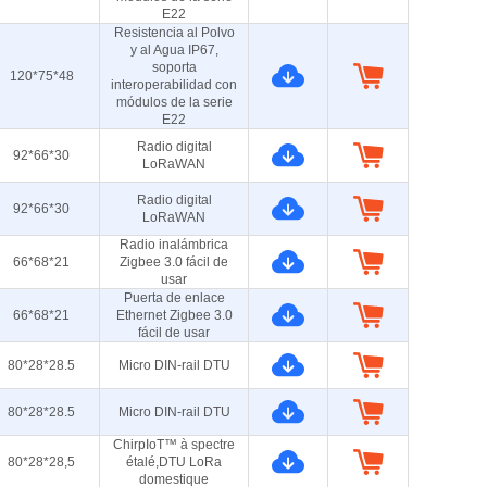
E22
Resistencia al Polvo
y al Agua IP67,
soporta
120*75*48
interoperabilidad con
módulos de la serie
E22
Radio digital
92*66*30
LoRaWAN
Radio digital
92*66*30
LoRaWAN
Radio inalámbrica
66*68*21
Zigbee 3.0 fácil de
usar
Puerta de enlace
66*68*21
Ethernet Zigbee 3.0
fácil de usar
80*28*28.5
Micro DIN-rail DTU
80*28*28.5
Micro DIN-rail DTU
ChirpIoT™ à spectre
80*28*28,5
étalé,DTU LoRa
domestique