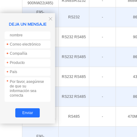
RS485/RS232
-
868M
900NW22(485)
E95-
DTU(900SL30-
RS232
-
8

232)
DEJA UN MENSAJE
E90-
RS232 RS485
-
9
DTU(900L30)-V8
*
*
*
*
E90-
RS232 RS485
-
8
DTU(900L20)-V8
*
*
E90-
RS232 RS485
-
4
DTU(400SL47)
*
E90-
RS232 RS485
-
8
DTU(900SL42)
E53-
RS485
-
470M
GW(470FMS22R)
E90-