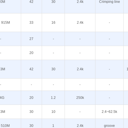
30M
42
30
2.4k
Crimping line
 915M
33
16
2.4k
-
-
27
-
-
-
-
20
-
-
-
33M
42
30
2.4k
-
-
-
-
-
-
.4G
20
1.2
250k
-
33M
30
10
-
2.4~62.5k
～510M
30
1
2.4k
groove