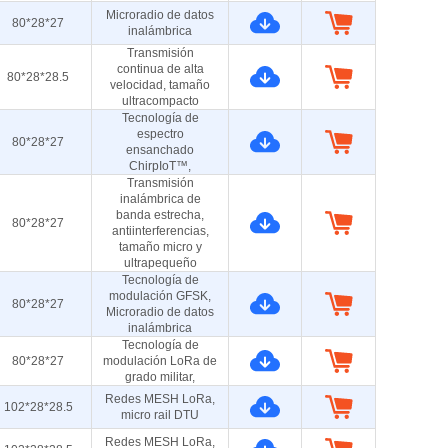
Microradio de datos
80*28*27
inalámbrica
Transmisión
continua de alta
80*28*28.5
velocidad, tamaño
ultracompacto
Tecnología de
espectro
80*28*27
ensanchado
ChirpIoT™,
Transmisión
inalámbrica de
banda estrecha,
80*28*27
antiinterferencias,
tamaño micro y
ultrapequeño
Tecnología de
modulación GFSK,
80*28*27
Microradio de datos
inalámbrica
Tecnología de
80*28*27
modulación LoRa de
grado militar,
Redes MESH LoRa,
102*28*28.5
micro rail DTU
Redes MESH LoRa,