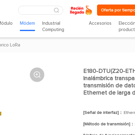
Oferta por tiempo
Módulo
Módem
Industrial
Accesorios
Elecció
Computing
produc
rico LoRa
E180-DTU(Z20-ETH)

inalámbrica transp
transmisión de dato
Ethernet de larga d
[Señal de interfaz]：
:Ether
[Método de transmisión]：