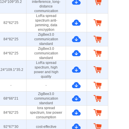
124*109*35.2
interference, long-
distance
communication
LoRa spread
spectrum anti-
82*62*25
jamming, data
encryption
ZigBee3.0
84*82*25
communication
standard
ZigBee3.0
84*82*25
communication
standard
LoRa spread
spectrum, high
124*109.1*35.2
power and high
quality
-
-
ZigBee3.0
68*66*21
communication
standard
lora spread
84*82*25
spectrum, low power
consumption
92*67*30
cost-effective