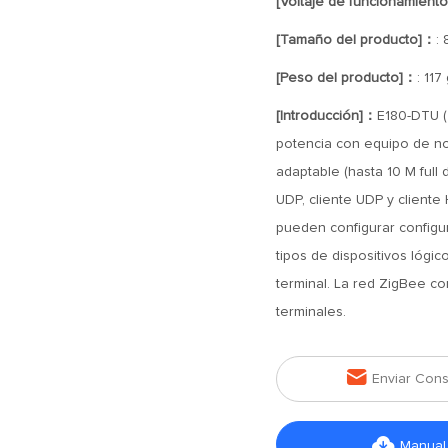
[Voltaje de funcionamient
[Tamaño del producto]：
:
[Peso del producto]：
: 117
[Introducción]：
E180-DTU (
potencia con equipo de n
adaptable (hasta 10 M full 
UDP, cliente UDP y cliente
pueden configurar configu
tipos de dispositivos lógi
terminal. La red ZigBee co
terminales.

Enviar Cons

Manual