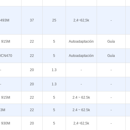
~493M
37
25
2,4~62,5k
-
 915M
22
5
Autoadaptación
Guía
/CN470
22
5
Autoadaptación
Guía
-
20
1.3
-
-
-
20
1.3
-
-
 915M
22
5
2.4 ~ 62.5k
-
33M
22
5
2.4 ~ 62.5k
-
~ 930M
20
5
2,4~62,5k
-