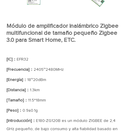
Módulo de amplificador inalámbrico Zigbee
multifuncional de tamaño pequeño Zigbee
3.0 para Smart Home, ETC.
[IC]：
EFR32
[Frecuencia]：
2405~2480MHz
[Energía]：
18~20dBm
[Distancia]：
1.3km
[Tamaño]：
11.5*18mm
[Peso]：
0.9±0.1g
[Introducción]：
E180-ZG120B es un módulo ZIGBEE de 2,4
GHz pequeño, de bajo consumo y alta fiabilidad basado en