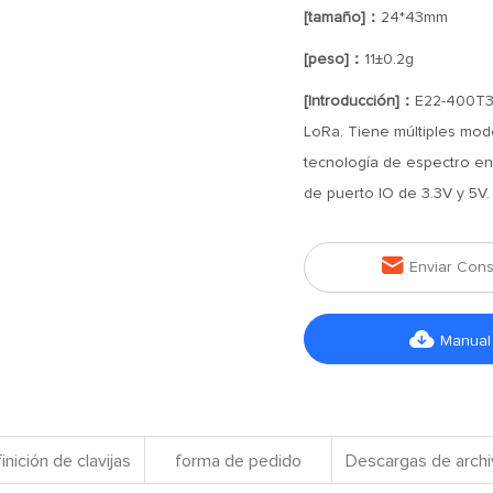
[tamaño]：
24*43mm
[peso]：
11±0.2g
[Introducción]：
E22-400T30
LoRa. Tiene múltiples mod
tecnología de espectro en
de puerto IO de 3.3V y 5V.

Enviar Cons

Manual
inición de clavijas
forma de pedido
Descargas de arch