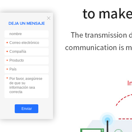

DEJA UN MENSAJE
*
*
*
*
*
*
*