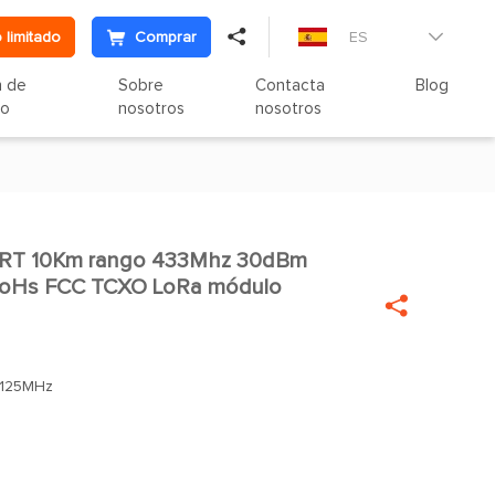

 limitado
Comprar
ES

n de
Sobre
Contacta
Blog
to
nosotros
nosotros
RT 10Km rango 433Mhz 30dBm

oHs FCC TCXO LoRa módulo

.125MHz