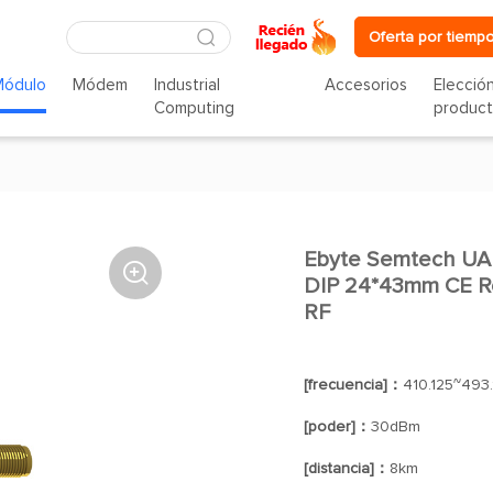
Oferta por tiempo
Módulo
Módem
Industrial
Accesorios
Elecció
Computing
produc
Ebyte Semtech UA

DIP 24*43mm CE R
RF
[frecuencia]：
410.125~493
[poder]：
30dBm
[distancia]：
8km