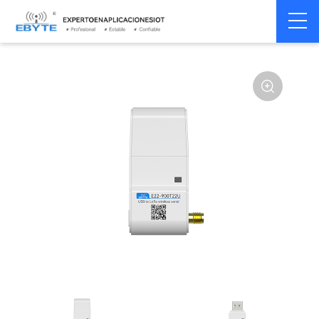
Home
>
Módulo
>
SPI/SOC/UART
>
SX12**
